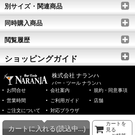
別サイズ・関連商品
同時購入商品
閲覧履歴
ショッピングガイド
株式会社 ナランハ
バー・ツール ナランハ
お問合せ
会社案内
規約・同意事項
営業時間
ご利用ガイド
店舗
ご注文について
対応ブラウザ
©1999-2026 NARANJA Inc. All Rights Reserved.
カートを
カートに入れる
(読込中...)
見る