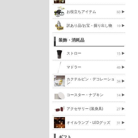
お役立ちアイテム
60
訳あり品/お宝・掘り出し物
19
装飾・消耗品
ストロー
15
マドラー
49
カクテルピン・デコレーショ
34
ン
コースター・ナプキン
14
アクセサリー (装身具)
27
オイルランプ・LEDグッズ
31
ギフト