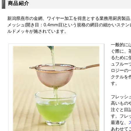
商品紹介
新潟県燕市の金網、ワイヤー加工を得意とする業務用厨房製品
メッシュ(開き目：0.4mm目)という規格の網目の細かいステ
ルドメッキが施されています。
一般的に
ぐ際に、
るために
ュフルー
ロジーの
クテルを
す。
フレッシ
高いもの
注ぐと目
す。フレ
最適な、
あわせて