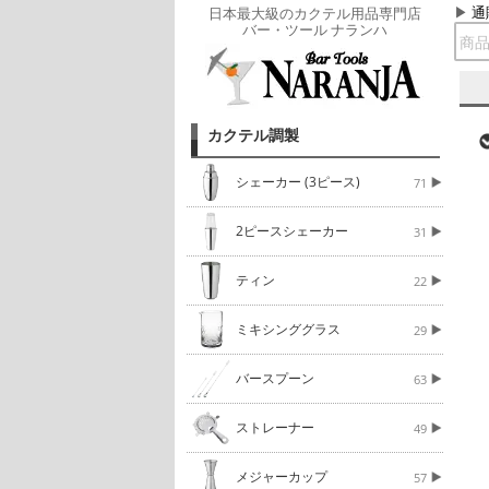
通
日本最大級のカクテル用品専門店
バー・ツール ナランハ
カクテル調製
シェーカー (3ピース)
71
2ピースシェーカー
31
ティン
22
ミキシンググラス
29
バースプーン
63
ストレーナー
49
メジャーカップ
57