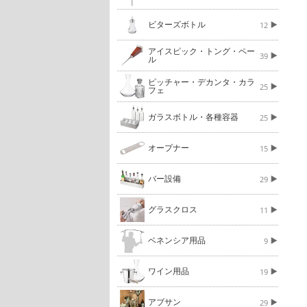
ビターズボトル
12
アイスピック・トング・ペー
39
ル
ピッチャー・デカンタ・カラ
25
フェ
ガラスボトル・各種容器
25
オープナー
15
バー設備
29
グラスクロス
11
ベネンシア用品
9
ワイン用品
19
アブサン
29