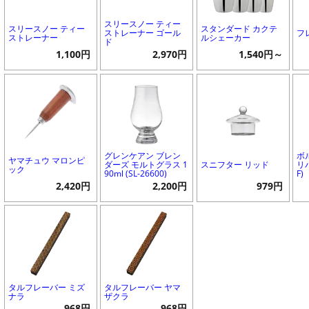
スリースノー ティー
スリースノー ティー
スタンダード カクテ
ストレーナー ゴール
フ
ストレーナー
ルシェーカー
ド
1,100円
2,970円
1,540円～
グレンケアン ブレン
ボ
ヤマチュウ マロンピ
ダーズ モルトグラス 1
スニフター リッド
リバ
ック
90ml (SL-26600)
F)
2,420円
2,200円
979円
タルフレーバー ミズ
タルフレーバー ヤマ
ナラ
ザクラ
968円
968円