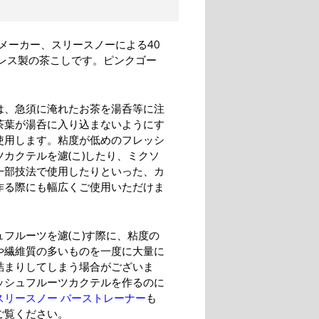
メーカー、スリースノーによる40
ンレス製の茶こしです。ピンクゴー
は、急須に淹れたお茶を湯呑等に注
茶葉が湯呑に入り込まないようにす
使用します。粘度が低めのフレッシ
ツカクテルを濾(こ)したり、ミクソ
一部技法で使用したりといった、カ
作る際にも幅広くご使用いただけま
ュフルーツを濾(こ)す際に、粘度の
や繊維質の多いものを一度に大量に
詰まりしてしまう場合がございま
ッシュフルーツカクテルを作るのに
スリースノー バーストレーナー
も
ご覧ください。