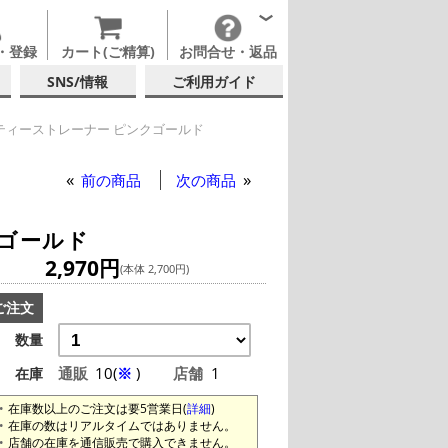
・登録
カート(ご精算)
お問合せ・返品
SNS/情報
ご利用ガイド
ティーストレーナー ピンクゴールド
ティーストレーナー ピンクゴールド
前の商品
次の商品
クゴールド
2,970円
(本体 2,700円)
ご注文
数量
通販
10(
※
)
店舗
1
在庫
在庫数以上のご注文は要5営業日(
詳細
)
在庫の数はリアルタイムではありません。
店舗の在庫を通信販売で購入できません。