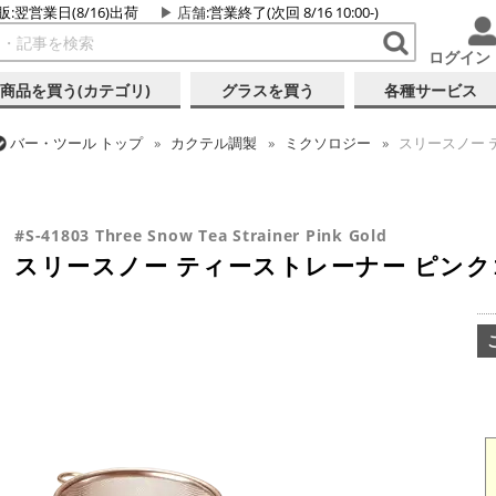
販:翌営業日(8/16)出荷
店舗
:営業終了(次回 8/16 10:00-)
ログイン
商品を買う(カテゴリ)
グラスを買う
各種サービス
バー・ツール
トップ
カクテル調製
ミクソロジー
スリースノー 
バー・ツール
トップ
カクテル調製
ストレーナー
スリースノー 
バー・ツール
トップ
カクテル調製
ピンクゴールドシリーズ
スリースノー ティーストレーナー ピンクゴールド
#S-41803 Three Snow Tea Strainer Pink Gold
スリースノー ティーストレーナー ピン