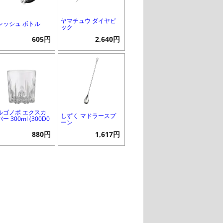
ヤマチュウ ダイヤピ
レッシュ ボトル
ック
605円
2,640円
ルゴノボ エクスカ
しずく マドラースプ
ー 300ml (300D0
ーン
880円
1,617円