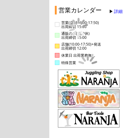
営業カレンダー
詳細
営業(店舗14:00-17:50)
出荷締切 15:00
通販のみ(店舗休)
出荷締切 15:00
店舗(10:00-17:50)+発送
出荷締切 12:00
休業日 出荷業務無し
特殊営業