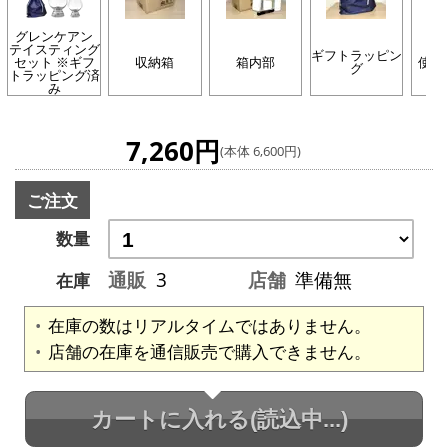
グレンケアン
テイスティング
ギフトラッピン
セット ※ギフ
収納箱
箱内部
使用
グ
トラッピング済
み
7,260円
(本体 6,600円)
ご注文
数量
通販
3
店舗
準備無
在庫
在庫の数はリアルタイムではありません。
店舗の在庫を通信販売で購入できません。
カートに入れる
(読込中...)