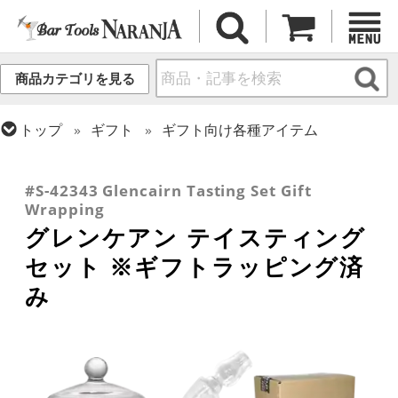
商品カテゴリを見る
トップ
ギフト
ギフト向け各種アイテム
トップ
グラス・カップ
グラス (用途・形状別)
トップ
グラス・カップ
グラス (用途・形状別)
トップ
グラス・カップ
グラス (ブランド別)
ウイスキー
テイスティンググラス
その他ブランド
#S-42343 Glencairn Tasting Set Gift
Wrapping
グレンケアン テイスティング
セット ※ギフトラッピング済
み