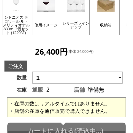
シドニオス テ
ロワール ル・
シリーズライン
メリディオナル
使用イメージ
収納箱
収
アップ
830ml 2個セッ
ト (12293E)
26,400円
(本体 24,000円)
ご注文
数量
通販
2
店舗
準備無
在庫
在庫の数はリアルタイムではありません。
店舗の在庫を通信販売で購入できません。
カートに入れる
(読込中...)