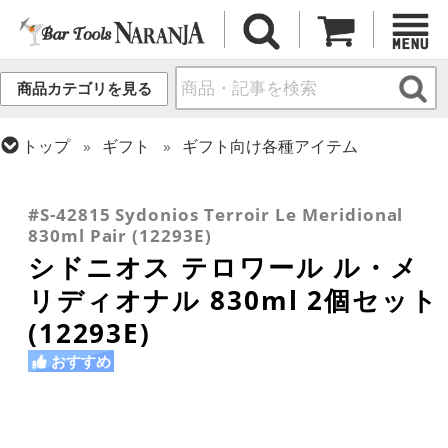
商品カテゴリを見る
トップ
ギフト
ギフト向け各種アイテム
トップ
グラス・カップ
グラス (ブランド別)
トップ
グラス・カップ
グラス (用途・形状別)
トップ
グラス・カップ
グラス (ブランド別)
シドニオス
ワイングラス
その他ブランド
#S-42815 Sydonios Terroir Le Meridional
830ml Pair (12293E)
シドニオス テロワール ル・メ
リディオナル 830ml 2個セット
(12293E)
おすすめ