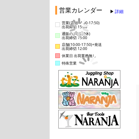
営業カレンダー
詳細
営業(店舗14:00-17:50)
出荷締切 15:00
通販のみ(店舗休)
出荷締切 15:00
店舗(10:00-17:50)+発送
出荷締切 12:00
休業日 出荷業務無し
特殊営業