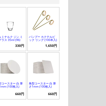
ュミナルク ジン ミ
バンブー カクテルピ
ラス 35ml (96)
ック リング (100本入)
330円
1,650円
型コースター 白 厚
角型コースター 白 厚
1mm (100枚入)
さ1mm (100枚入)
660円
660円