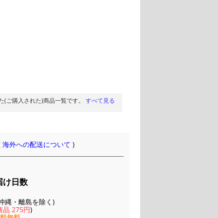
た(ご購入された)商品一覧です。
すべて見る
(
海外への配送について
)
届け日数
(※沖縄・離島を除く)
品 275円
)
送料無料