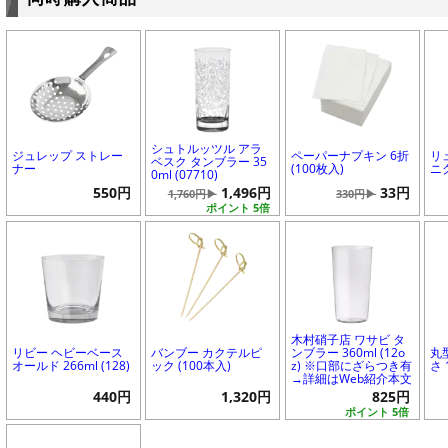
シュトルッツル アラ
ジュレップ ストレー
ペーパーナプキン 6折
リ
ベスク タンブラー 35
ナー
(100枚入)
ニグ
0ml (07710)
550円
1,496円
33円
1,760円▶
330円▶
ポイント 5倍
木村硝子店 ワサビ タ
リビー ヘビーベース
バンブー カクテルピ
ンブラー 360ml (12o
丸
オールド 266ml (128)
ック (100本入)
z) ※口部にざらつき有
さ 
→詳細はWeb紹介本文
440円
1,320円
825円
ポイント 5倍