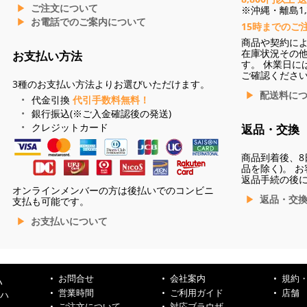
ご注文について
※沖縄・離島1,3
お電話でのご案内について
15時までのご
商品や契約に
在庫状況その
お支払い方法
す。 休業日に
ご確認くださ
3種のお支払い方法よりお選びいただけます。
配送料に
代金引換
代引手数料無料！
銀行振込(※ご入金確認後の発送)
クレジットカード
返品・交換
商品到着後、8
品を除く)。 
返品手続の後
オンラインメンバーの方は後払いでのコンビニ
返品・交
支払も可能です。
お支払いについて
お問合せ
会社案内
規約
ハ
営業時間
ご利用ガイド
店舗
ンハ
ご注文について
対応ブラウザ