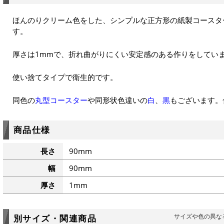
ほんのりクリーム色をした、シンプルな正方形の紙製コースタ
す。
厚さは1mmで、折れ曲がりにくい安定感のある作りをしてい
使い捨てタイプで衛生的です。
同色の
丸型コースター
や同形状色違いの
白
、
黒
もございます。
商品仕様
長さ
90mm
幅
90mm
厚さ
1mm
サイズや色の異な
別サイズ・関連商品