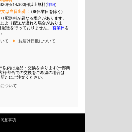
20円/14,300円以上無料(
詳細
)
注文は当日出荷！
(※休業日を除く)
より配送料が異なる場合があります。
他により配送が遅れる場合がありま
は配送を行っておりません。
営業日
を
い。
ついて
お届け日数について
日以内は返品・交換を承ります(一部商
お客様都合での交換をご希望の場合は、
に新たにご注文ください。
換について
・同意事項