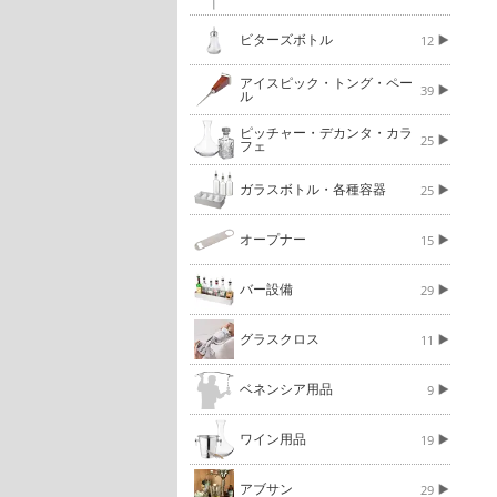
ビターズボトル
12
アイスピック・トング・ペー
39
ル
ピッチャー・デカンタ・カラ
25
フェ
ガラスボトル・各種容器
25
オープナー
15
バー設備
29
グラスクロス
11
ベネンシア用品
9
ワイン用品
19
アブサン
29