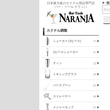
通
日本最大級のカクテル用品専門店
バー・ツール ナランハ
カクテル調製
シェーカー (3ピース)
71
2ピースシェーカー
31
ティン
22
ミキシンググラス
29
バースプーン
63
ストレーナー
49
メジャーカップ
57