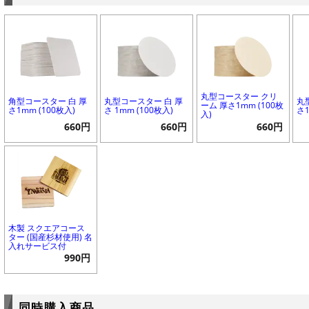
丸型コースター クリ
角型コースター 白 厚
丸型コースター 白 厚
丸
ーム 厚さ1mm (100枚
さ1mm (100枚入)
さ 1mm (100枚入)
さ1
入)
660円
660円
660円
木製 スクエアコース
ター (国産杉材使用) 名
入れサービス付
990円
同時購入商品