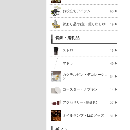
お役立ちアイテム
60
訳あり品/お宝・掘り出し物
19
装飾・消耗品
ストロー
15
マドラー
49
カクテルピン・デコレーショ
34
ン
コースター・ナプキン
14
アクセサリー (装身具)
27
オイルランプ・LEDグッズ
31
ギフト