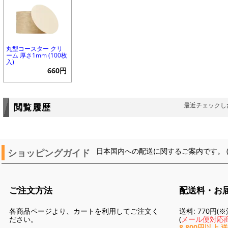
丸型コースター クリ
ーム 厚さ1mm (100枚
入)
660円
最近チェックし
閲覧履歴
ショッピングガイド
日本国内への配送に関するご案内です。 
ご注文方法
配送料・お
各商品ページより、カートを利用してご注文く
送料: 770円
ださい。
(
メール便対応商
8,800円以上 