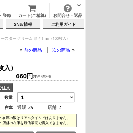
・登録
カート(ご精算)
お問合せ・返品
SNS/情報
ご利用ガイド
ースター クリーム 厚さ1mm (100枚入)
前の商品
次の商品
枚入)
660円
(本体 600円)
ご注文
数量
通販
29
店舗
2
在庫
在庫の数はリアルタイムではありません。
店舗の在庫を通信販売で購入できません。