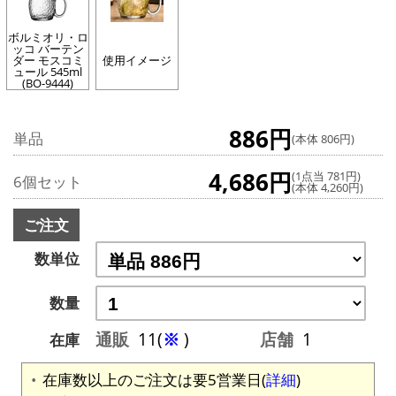
ボルミオリ・ロ
ッコ バーテン
ダー モスコミ
使用イメージ
ュール 545ml
(BO-9444)
886円
単品
(本体 806円)
4,686円
(1点当 781円)
6個セット
(本体 4,260円)
ご注文
数単位
数量
通販
11(
※
)
店舗
1
在庫
在庫数以上のご注文は要5営業日(
詳細
)