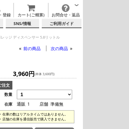
・登録
カート(ご精算)
お問合せ・返品
SNS/情報
ご利用ガイド
レッジ ディスペンサー 5.8リットル
前の商品
次の商品
3,960円
(本体 3,600円)
ご注文
数量
通販
1
店舗
準備無
在庫
在庫の数はリアルタイムではありません。
店舗の在庫を通信販売で購入できません。