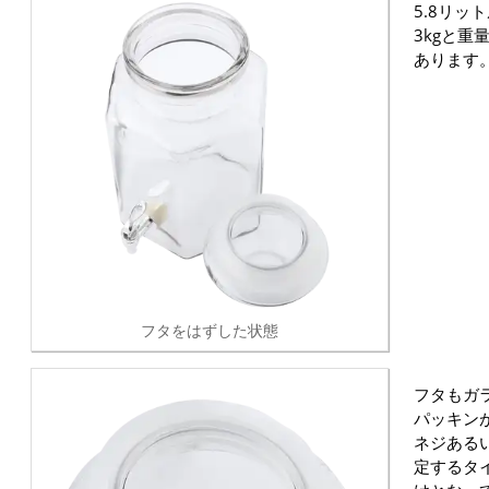
5.8リ
3kgと
あります
フタをはずした状態
フタもガ
パッキン
ネジある
定するタ