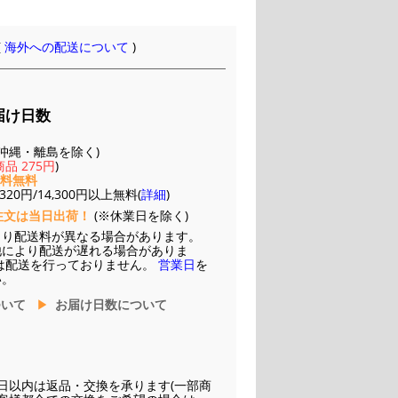
(
海外への配送について
)
届け日数
(※沖縄・離島を除く)
品 275円
)
送料無料
20円/14,300円以上無料(
詳細
)
注文は当日出荷！
(※休業日を除く)
より配送料が異なる場合があります。
他により配送が遅れる場合がありま
は配送を行っておりません。
営業日
を
い。
ついて
お届け日数について
日以内は返品・交換を承ります(一部商