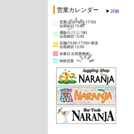
営業カレンダー
詳細
営業(店舗14:00-17:50)
出荷締切 15:00
通販のみ(店舗休)
出荷締切 15:00
店舗(10:00-17:50)+発送
出荷締切 12:00
休業日 出荷業務無し
特殊営業