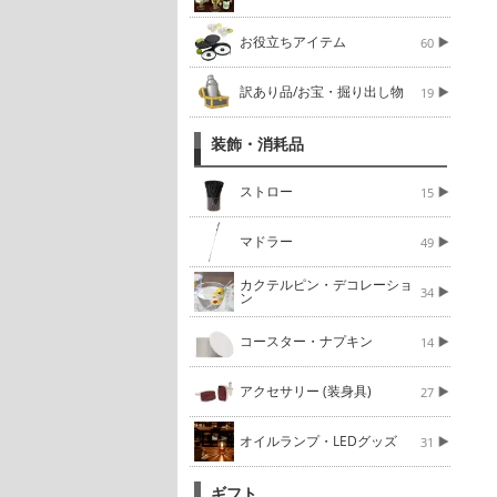
お役立ちアイテム
60
訳あり品/お宝・掘り出し物
19
装飾・消耗品
ストロー
15
マドラー
49
カクテルピン・デコレーショ
34
ン
コースター・ナプキン
14
アクセサリー (装身具)
27
オイルランプ・LEDグッズ
31
ギフト