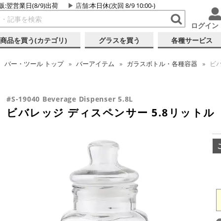
販:翌営業日(8/9)出荷
店舗
:本日休(次回 8/9 10:00-)
ログイン
商品を買う(カテゴリ)
グラスを買う
各種サービス
バー・ツール
トップ
バーアイテム
ガラスボトル・各種容器
ビバ
#S-19040 Beverage Dispenser 5.8L
ビバレッジ ディスペンサー 5.8リットル