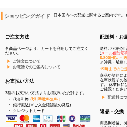
ショッピングガイド
日本国内への配送に関するご案内です。 
ご注文方法
配送料・お
各商品ページより、カートを利用してご注文く
送料: 770円
ださい。
(
メール便対応商
8,800円以上 
ご注文について
※沖縄・離島1,3
お電話でのご案内について
15時までのご
商品や契約に
在庫状況その
お支払い方法
す。 休業日に
ご確認くださ
3種のお支払い方法よりお選びいただけます。
配送料に
代金引換
代引手数料無料！
銀行振込(※ご入金確認後の発送)
クレジットカード
返品・交換
商品到着後、8