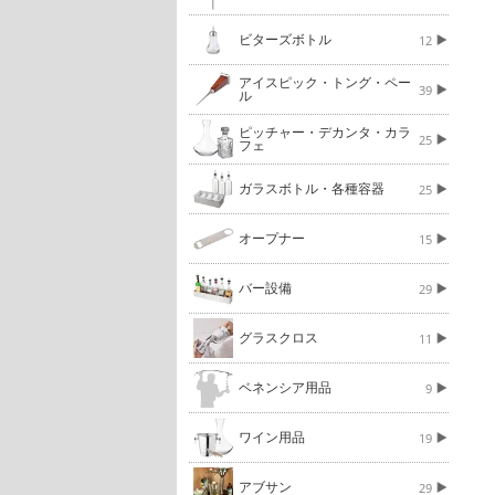
ビターズボトル
12
アイスピック・トング・ペー
39
ル
ピッチャー・デカンタ・カラ
25
フェ
ガラスボトル・各種容器
25
オープナー
15
バー設備
29
グラスクロス
11
ベネンシア用品
9
ワイン用品
19
アブサン
29