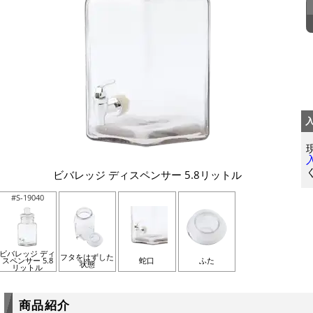
ビバレッジ ディスペンサー 5.8リットル
#S-19040
ビバレッジ ディ
フタをはずした
スペンサー 5.8
蛇口
ふた
状態
リットル
商品紹介