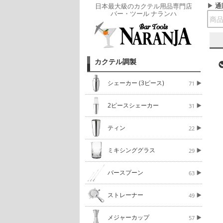
通
日本最大級のカクテル用品専門店
バー・ツール ナランハ
カクテル調製
シェーカー (3ピース)
71
2ピースシェーカー
31
ティン
22
ミキシンググラス
29
バースプーン
63
ストレーナー
49
メジャーカップ
57