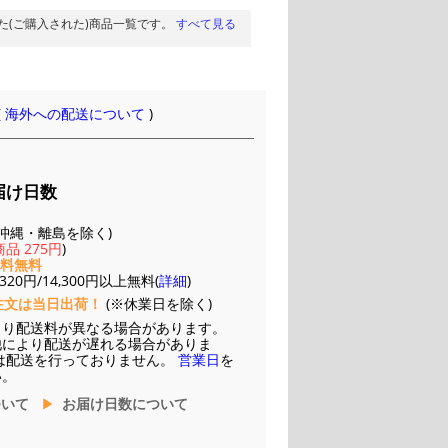
た(ご購入された)商品一覧です。
すべて見る
(
海外への配送について
)
届け日数
(※沖縄・離島を除く)
品 275円
)
送料無料
20円/14,300円以上無料(
詳細
)
注文は当日出荷！
(※休業日を除く)
より配送料が異なる場合があります。
他により配送が遅れる場合がありま
は配送を行っておりません。
営業日
を
い。
ついて
お届け日数について