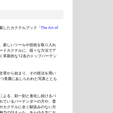
載したカクテルブック「
The Art of
、新しいツールや技術を取り入れ
ードカクテルに、様々な方法でア
く革新的な12名のトップバーテン
文章から始まり、その技法を用い
かつ美麗にあしらわれた写真ととも
による、刻一刻と進化し続けるバ
れているバーテンダーの方や、普
やカクテルに全く馴染みのない方
魅力の詰まった、あらゆる方にお