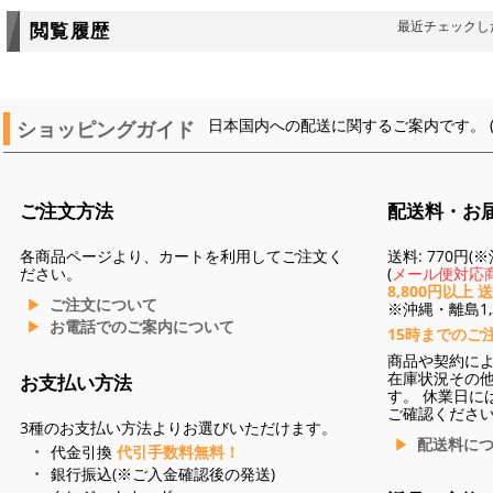
最近チェックし
閲覧履歴
ショッピングガイド
日本国内への配送に関するご案内です。 
ご注文方法
配送料・お
各商品ページより、カートを利用してご注文く
送料: 770円
ださい。
(
メール便対応商
8,800円以上 
ご注文について
※沖縄・離島1,3
お電話でのご案内について
15時までのご
商品や契約に
在庫状況その
お支払い方法
す。 休業日に
ご確認くださ
3種のお支払い方法よりお選びいただけます。
配送料に
代金引換
代引手数料無料！
銀行振込(※ご入金確認後の発送)