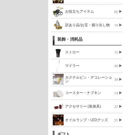
お役立ちアイテム
60
訳あり品/お宝・掘り出し物
19
装飾・消耗品
ストロー
15
マドラー
49
カクテルピン・デコレーショ
34
ン
コースター・ナプキン
14
アクセサリー (装身具)
27
オイルランプ・LEDグッズ
31
ギフト