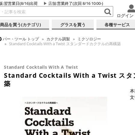
販:翌営業日(8/16)出荷
店舗
:営業終了(次回 8/16 10:00-)
ログイン
商品を買う(カテゴリ)
グラスを買う
各種サービス
バー・ツール
トップ
カクテル調製
ミクソロジー
Standard Cocktails With a Twist スタンダードカクテルの再構築
バー・ツール
トップ
書籍・DVD
バー・酒類関連 書籍・DVD
Standard Cocktails With a Twist スタンダードカクテルの再構築
Standard Cocktails With A Twist
Standard Cocktails With a Tw
築
本
文