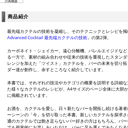
の再構築
商品紹介
最先端カクテルの技術を凝縮し、そのテクニックとレシピを掲
Advanced Cocktail 最先端カクテルの技術
」の第2弾。
カーボネイト・シェイカー、遠心分離機、バレルエイジドなど
る一方で、素材の組み合わせや従来の技術を重視したスタンダ
レンジを加えた「ツイスト」カクテルを、バーの未来を切り拓
ダー達が創作し、余すところなく紹介しています。
本書では、それぞれの技法やカテゴリの概要を説明する詳細な
た様々なカクテルのレシピが、A4サイズのページ全体に大胆
に掲載されています。
お酒を、カクテルを愛し、日々新たなバーを開拓し続ける著者
ーシーンの「今」を切り取った本書。新しいカクテルを探求さ
通のカクテルでは飽き足らないバー好きの方はもちろん、バー
でも視覚的にお楽しみいただけ、バーに足を運んでみたくなる