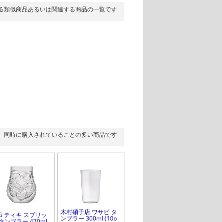
る類似商品あるいは関連する商品の一覧です
同時に購入されていることの多い商品です
木村硝子店 ワサビ タ
CG ティキ スプリッ
ンブラー 300ml (10o
タンブラー 470ml