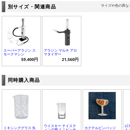
サイズや色の異な
別サイズ・関連商品
スーパーアラジン ス
アラジン マルチ アロ
モークマシン
マタイザー
59,400円
21,560円
同時購入商品
ウイスキー テイステ
L
ミキシンググラス 矢
カクテルピンバッジ
ィング用 ミニピッチ
ト 