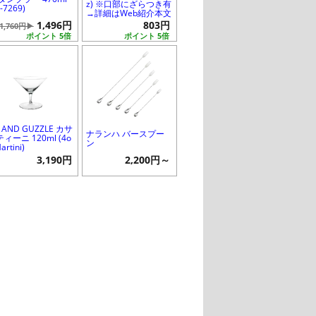
z) ※口部にざらつき有
C-7269)
→詳細はWeb紹介本文
1,496円
803円
1,760円▶
ポイント 5倍
ポイント 5倍
P AND GUZZLE カサ
ナランハ バースプー
ィーニ 120ml (4o
ン
artini)
3,190円
2,200円～