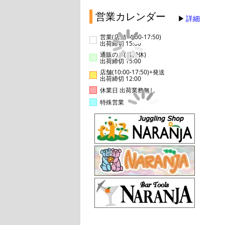
営業カレンダー
詳細
営業(店舗14:00-17:50)
出荷締切 15:00
通販のみ(店舗休)
出荷締切 15:00
店舗(10:00-17:50)+発送
出荷締切 12:00
休業日 出荷業務無し
特殊営業