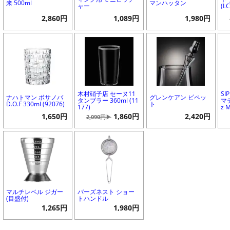
来 500ml
マンハッタン
ャー
(L
2,860円
1,089円
1,980円
木村硝子店 セーヌ11
SI
ナハトマン ボサノバ
グレンケアン ピペッ
タンブラー 360ml (11
マテ
D.O.F 330ml (92076)
ト
177)
z M
1,650円
1,860円
2,420円
2,090円▶
マルチレベル ジガー
バーズネスト ショー
(目盛付)
トハンドル
1,265円
1,980円