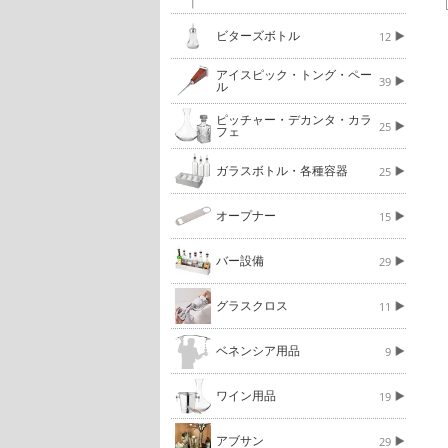
ビターズボトル
12
アイスピック・トング・ペー
39
ル
ピッチャー・デカンタ・カラ
25
フェ
ガラスボトル・各種容器
25
オープナー
15
バー設備
29
グラスクロス
11
ベネンシア用品
9
ワイン用品
19
アブサン
29