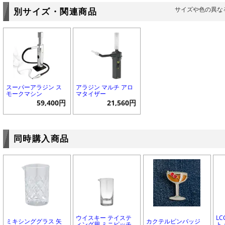
サイズや色の異な
別サイズ・関連商品
スーパーアラジン ス
アラジン マルチ アロ
モークマシン
マタイザー
59,400円
21,560円
同時購入商品
ウイスキー テイステ
L
ミキシンググラス 矢
カクテルピンバッジ
ィング用 ミニピッチ
ト 