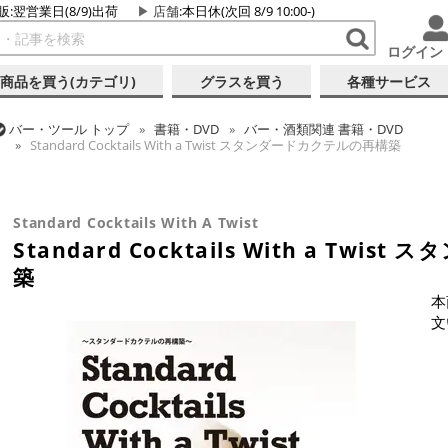
販:翌営業日(8/9)出荷
店舗
:本日休(次回 8/9 10:00-)
ログイン
商品を買う(カテゴリ)
グラスを買う
各種サービス
バー・ツール
トップ
書籍・DVD
バー・酒類関連 書籍・DVD
Standard Cocktails With a Twist スタンダードカクテルの再構築
バー・ツール
トップ
カクテル調製
ミクソロジー
Standard Cocktails With a Twist スタンダードカクテルの再構築
Standard Cocktails With A Twist
Standard Cocktails With a Tw
築
本
文