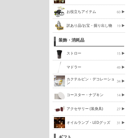
お役立ちアイテム
60
訳あり品/お宝・掘り出し物
19
装飾・消耗品
ストロー
15
マドラー
49
カクテルピン・デコレーショ
34
ン
コースター・ナプキン
14
アクセサリー (装身具)
27
オイルランプ・LEDグッズ
31
ギフト