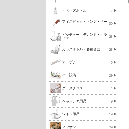
ビターズボトル
12
アイスピック・トング・ペー
39
ル
ピッチャー・デカンタ・カラ
25
フェ
ガラスボトル・各種容器
25
オープナー
15
バー設備
29
グラスクロス
11
ベネンシア用品
9
ワイン用品
19
アブサン
29