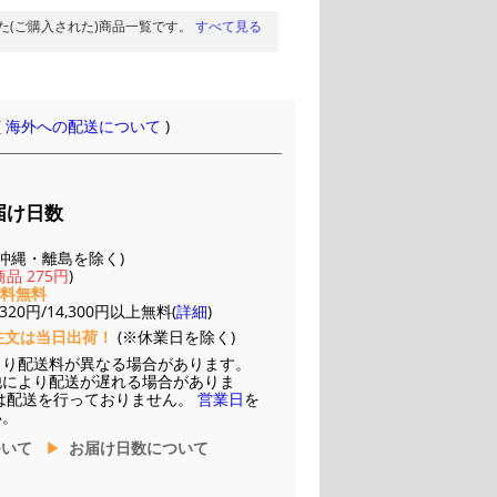
た(ご購入された)商品一覧です。
すべて見る
(
海外への配送について
)
届け日数
(※沖縄・離島を除く)
品 275円
)
送料無料
20円/14,300円以上無料(
詳細
)
注文は当日出荷！
(※休業日を除く)
より配送料が異なる場合があります。
他により配送が遅れる場合がありま
は配送を行っておりません。
営業日
を
い。
ついて
お届け日数について