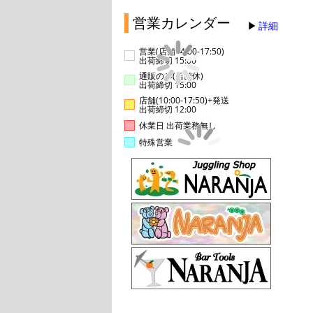
営業カレンダー
詳細
営業(店舗14:00-17:50)
出荷締切 15:00
通販のみ(店舗休)
出荷締切 15:00
店舗(10:00-17:50)+発送
出荷締切 12:00
休業日 出荷業務無し
特殊営業