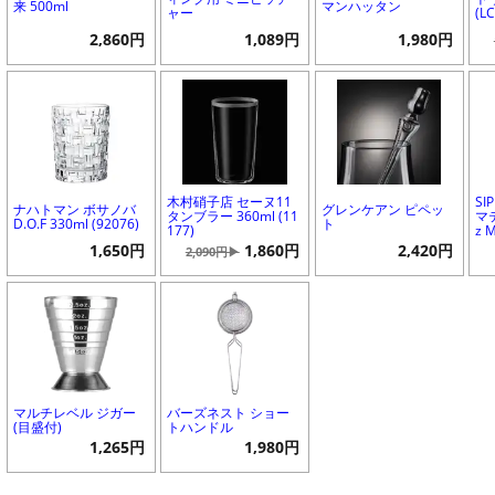
来 500ml
マンハッタン
ャー
(L
2,860円
1,089円
1,980円
木村硝子店 セーヌ11
SI
ナハトマン ボサノバ
グレンケアン ピペッ
タンブラー 360ml (11
マテ
D.O.F 330ml (92076)
ト
177)
z M
1,650円
1,860円
2,420円
2,090円▶
マルチレベル ジガー
バーズネスト ショー
(目盛付)
トハンドル
1,265円
1,980円