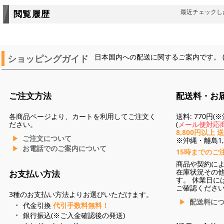
最近チェックし
閲覧履歴
ショッピングガイド
日本国内への配送に関するご案内です。 
ご注文方法
配送料・お
各商品ページより、カートを利用してご注文く
送料: 770円
ださい。
(
メール便対応商
8,800円以上 
ご注文について
※沖縄・離島1,3
お電話でのご案内について
15時までのご
商品や契約に
在庫状況その
お支払い方法
す。 休業日に
ご確認くださ
3種のお支払い方法よりお選びいただけます。
配送料に
代金引換
代引手数料無料！
銀行振込(※ご入金確認後の発送)