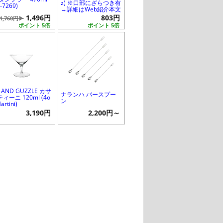
z) ※口部にざらつき有
C-7269)
→詳細はWeb紹介本文
1,496円
803円
1,760円▶
ポイント 5倍
ポイント 5倍
P AND GUZZLE カサ
ナランハ バースプー
ィーニ 120ml (4o
ン
artini)
3,190円
2,200円～