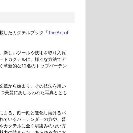
載したカクテルブック「
The Art of
、新しいツールや技術を取り入れ
ードカクテルに、様々な方法でア
く革新的な12名のトップバーテン
文章から始まり、その技法を用い
かつ美麗にあしらわれた写真ととも
による、刻一刻と進化し続けるバ
れているバーテンダーの方や、普
やカクテルに全く馴染みのない方
魅力の詰まった、あらゆる方にお