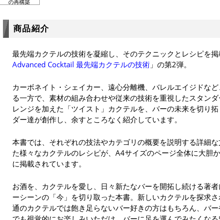
の再構築
商品紹介
最先端カクテルの技術を凝縮し、そのテクニックとレシピを掲
Advanced Cocktail 最先端カクテルの技術
」の第2弾。
カーボネイト・シェイカー、遠心分離機、バレルエイジドなど
る一方で、素材の組み合わせや従来の技術を重視したスタンダ
レンジを加えた「ツイスト」カクテルを、バーの未来を切り拓
ダー達が創作し、余すところなく紹介しています。
本書では、それぞれの技法やカテゴリの概要を説明する詳細な
た様々なカクテルのレシピが、A4サイズのページ全体に大胆
に掲載されています。
お酒を、カクテルを愛し、日々新たなバーを開拓し続ける著者
ーシーンの「今」を切り取った本書。新しいカクテルを探求さ
通のカクテルでは飽き足らないバー好きの方はもちろん、バー
でも視覚的にお楽しみいただけ、バーに足を運んでみたくなる