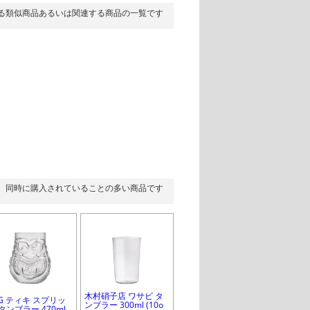
る類似商品あるいは関連する商品の一覧です
同時に購入されていることの多い商品です
木村硝子店 ワサビ タ
CG ティキ スプリッ
ンブラー 300ml (10o
タンブラー 470ml