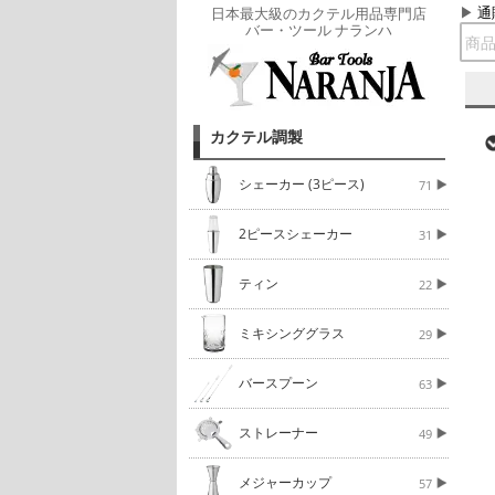
通
日本最大級のカクテル用品専門店
バー・ツール ナランハ
カクテル調製
シェーカー (3ピース)
71
2ピースシェーカー
31
ティン
22
ミキシンググラス
29
バースプーン
63
ストレーナー
49
メジャーカップ
57