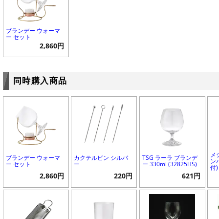
ブランデー ウォーマ
ー セット
2,860円
同時購入商品
メ
ブランデー ウォーマ
カクテルピン シルバ
TSG ラーラ ブランデ
ンハ
ー セット
ー
ー 330ml (32825HS)
付)
2,860円
220円
621円