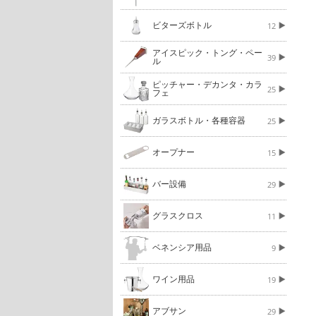
ビターズボトル
12
アイスピック・トング・ペー
39
ル
ピッチャー・デカンタ・カラ
25
フェ
ガラスボトル・各種容器
25
オープナー
15
バー設備
29
グラスクロス
11
ベネンシア用品
9
ワイン用品
19
アブサン
29