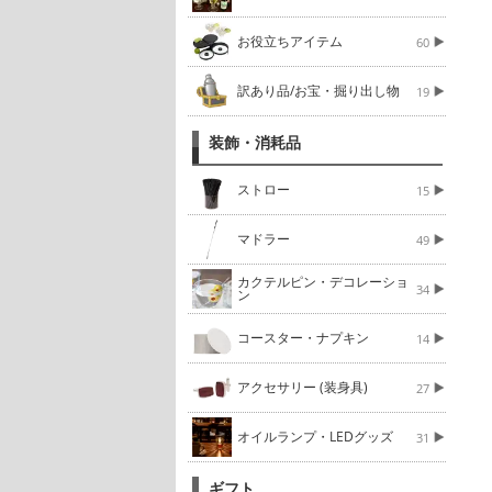
お役立ちアイテム
60
訳あり品/お宝・掘り出し物
19
装飾・消耗品
ストロー
15
マドラー
49
カクテルピン・デコレーショ
34
ン
コースター・ナプキン
14
アクセサリー (装身具)
27
オイルランプ・LEDグッズ
31
ギフト