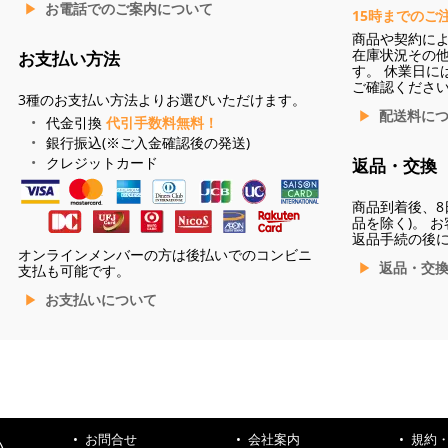
お電話でのご案内について
15時までのご
商品や契約に
在庫状況その
お支払い方法
す。 休業日に
ご確認くださ
3種のお支払い方法よりお選びいただけます。
配送料に
代金引換
代引手数料無料！
銀行振込(※ご入金確認後の発送)
クレジットカード
返品・交換
商品到着後、8
品を除く)。 
返品手続の後
オンラインメンバーの方は後払いでのコンビニ
返品・交
支払も可能です。
お支払いについて
お問合せ
会社案内
規約
ハ