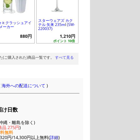
スターウェアズ カク
ke it クラッシュアイ
テル 矢来 235ml (SW-
 メーカー
220037)
880円
1,210円
ポイント 10倍
た(ご購入された)商品一覧です。
すべて見る
(
海外への配送について
)
届け日数
(※沖縄・離島を除く)
品 275円
)
送料無料
20円/14,300円以上無料(
詳細
)