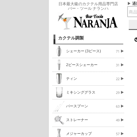
通
日本最大級のカクテル用品専門店
バー・ツール ナランハ
カクテル調製
シェーカー (3ピース)
71
2ピースシェーカー
31
ティン
22
ミキシンググラス
29
バースプーン
63
ストレーナー
49
メジャーカップ
57