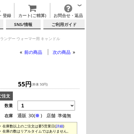
・登録
カート(ご精算)
お問合せ・返品
SNS/情報
ご利用ガイド
ランデー ウォーマー用 キャンドル
 ウォーマー用 キャンドル
前の商品
次の商品
55円
(本体 50円)
ご注文
数量
通販
30(
※
)
店舗
準備無
在庫
在庫数以上のご注文は要5営業日(
詳細
)
在庫の数はリアルタイムではありません。