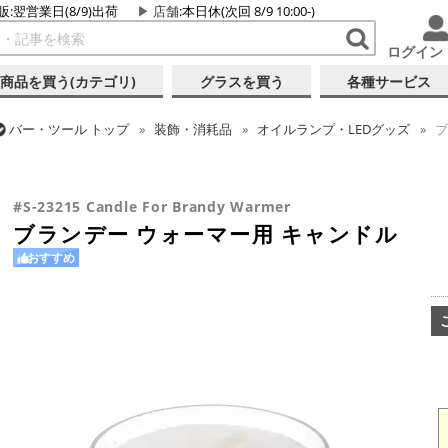
販:翌営業日(8/9)出荷
店舗
:本日休(次回 8/9 10:00-)
ログイン
商品を買う(カテゴリ)
グラスを買う
各種サービス
バー・ツール
トップ
装飾・消耗品
オイルランプ・LEDグッズ
ブ
バー・ツール
トップ
バーアイテム
お役立ちアイテム
ブランデー
#S-23215 Candle For Brandy Warmer
ブランデー ウォーマー用 キャンドル
おすすめ