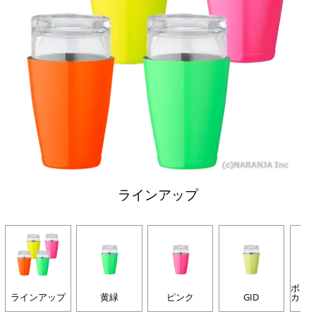
ラインアップ
ボス
ラインアップ
黄緑
ピンク
GID
カー