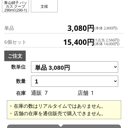
青山硝子 バッ
カス クープ
文様
290ml (290-1)
3,080円
単品
(本体 2,800円)
15,400円
(1点当 2,566円)
6個セット
(本体 14,000円)
ご注文
数単位
数量
通販
7
店舗
1
在庫
在庫の数はリアルタイムではありません。
店舗の在庫を通信販売で購入できません。