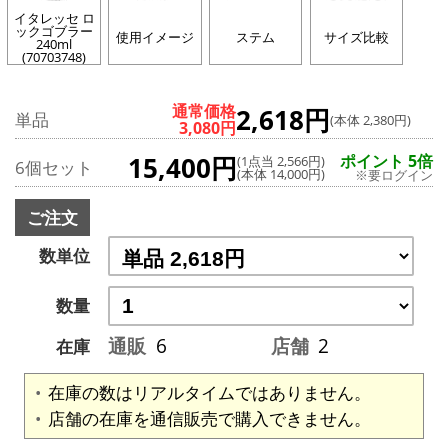
イタレッセ ロ
ックゴブラー
使用イメージ
ステム
サイズ比較
240ml
(70703748)
通常価格
2,618円
単品
(本体 2,380円)
3,080円
15,400円
ポイント 5倍
(1点当 2,566円)
6個セット
(本体 14,000円)
※要ログイン
ご注文
数単位
数量
通販
6
店舗
2
在庫
在庫の数はリアルタイムではありません。
店舗の在庫を通信販売で購入できません。