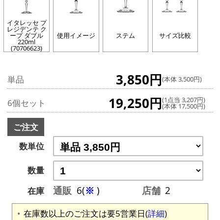
イタレッセ プ
レジデンテ ク
ープ ダブル
使用イメージ
ステム
サイズ比較
220ml
(70706623)
3,850円
単品
(本体 3,500円)
19,250円
(1点当 3,207円)
6個セット
(本体 17,500円)
ご注文
数単位
数量
通販
6(
※
)
店舗
2
在庫
在庫数以上のご注文は要5営業日(
詳細
)