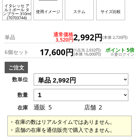
イタレッセ ア
ルトボール タ
使用イメージ
ステム
サイズ比較
ンブラー 310ml
(70703744)
通常価格
2,992円
単品
(本体 2,720円)
3,520円
17,600円
ポイント 5倍
(1点当 2,932円)
6個セット
(本体 16,000円)
※要ログイン
ご注文
数単位
数量
通販
5
店舗
2
在庫
在庫の数はリアルタイムではありません。
店舗の在庫を通信販売で購入できません。