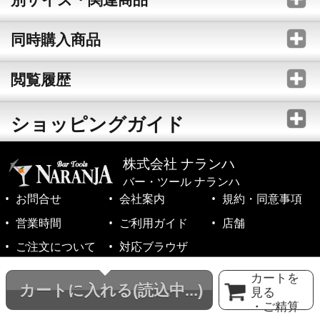
同時購入商品
閲覧履歴
ショッピングガイド
株式会社 ナランハ
バー・ツール ナランハ
お問合せ
会社案内
規約・同意事項
営業時間
ご利用ガイド
店舗
ご注文について
対応ブラウザ
©1999-2026 NARANJA Inc. All Rights Reserved.
カートを
カートに入れる
(読込中...)
見る
・ご精算