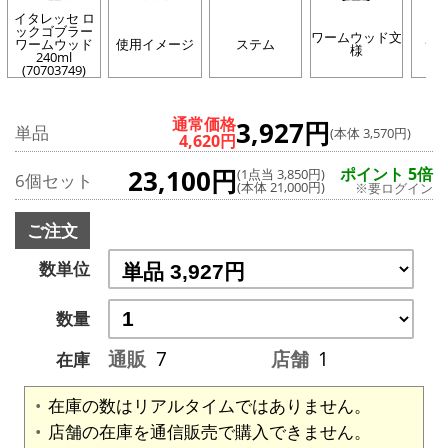
イタレッセ ロ
ックゴブラー
ワームウッド文
ワームウッド
使用イメージ
ステム
サ
様
240ml
(70703749)
通常価格
3,927円
単品
(本体 3,570円)
4,620円
23,100円
ポイント 5倍
(1点当 3,850円)
6個セット
(本体 21,000円)
※要ログイン
ご注文
数単位
数量
通販
7
店舗
1
在庫
在庫の数はリアルタイムではありません。
店舗の在庫を通信販売で購入できません。