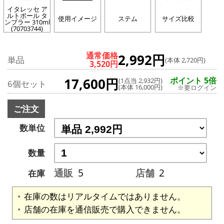
イタレッセ ア
ルトボール タ
使用イメージ
ステム
サイズ比較
ンブラー 310ml
(70703744)
通常価格
2,992円
単品
(本体 2,720円)
3,520円
17,600円
ポイント 5倍
(1点当 2,932円)
6個セット
(本体 16,000円)
※要ログイン
ご注文
数単位
数量
通販
5
店舗
2
在庫
在庫の数はリアルタイムではありません。
店舗の在庫を通信販売で購入できません。