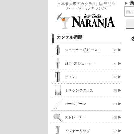
通
日本最大級のカクテル用品専門店
バー・ツール ナランハ
カクテル調製
シェーカー (3ピース)
71
2ピースシェーカー
31
ティン
22
ミキシンググラス
29
バースプーン
63
ストレーナー
49
メジャーカップ
57