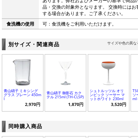
あります。弊社およびメーカーの基準で商品
品・交換の対象外となります。 交換時にはお
する場合があります。ご了承ください。
食洗機の使用
可：食洗機をご利用いただけます。
サイズや色の異な
別サイズ・関連商品
青山硝子 ミキシング
シュトルッツル オリ
T
青山硝子 御影石 カク
グラス プレーン 450m
ンピック ソーサー マ
ソ
テル 215ml (TH-CLSP)
l
ットホワイト 230ml
ml
2,970円
1,870円
3,520円
同時購入商品