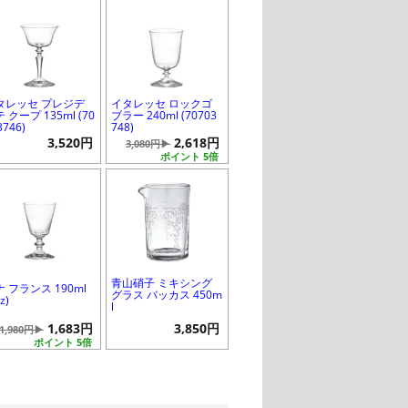
タレッセ プレジデ
イタレッセ ロックゴ
 クープ 135ml (70
ブラー 240ml (70703
3746)
748)
3,520円
2,618円
3,080円▶
ポイント 5倍
青山硝子 ミキシング
 フランス 190ml
グラス バッカス 450m
z)
l
1,683円
3,850円
1,980円▶
ポイント 5倍