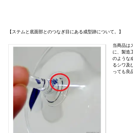
ステムと底面部とのつなぎ目にある成型跡について。
当商品は
に、製造
のような
るシワ及
っても良