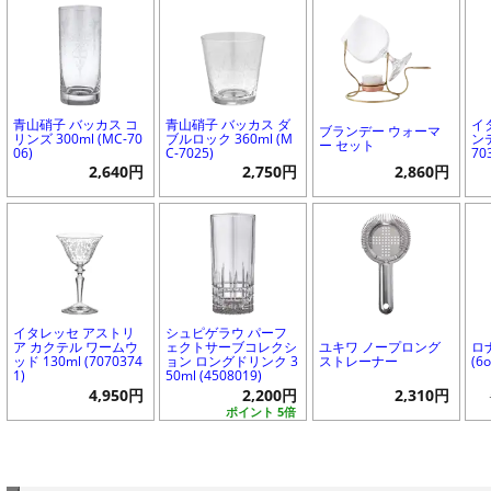
青山硝子 バッカス コ
青山硝子 バッカス ダ
イ
ブランデー ウォーマ
リンズ 300ml (MC-70
ブルロック 360ml (M
ンテ
ー セット
06)
C-7025)
70
2,640円
2,750円
2,860円
イタレッセ アストリ
シュピゲラウ パーフ
ア カクテル ワームウ
ェクトサーブコレクシ
ユキワ ノープロング
ロナ
ッド 130ml (7070374
ョン ロングドリンク 3
ストレーナー
(6o
1)
50ml (4508019)
4,950円
2,200円
2,310円
ポイント 5倍