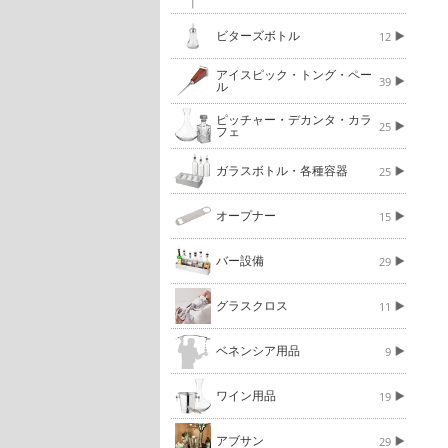
ビターズボトル
12
アイスピック・トング・ペー
39
ル
ピッチャー・デカンタ・カラ
25
フェ
ガラスボトル・各種容器
25
オープナー
15
バー設備
29
グラスクロス
11
ベネンシア用品
9
ワイン用品
19
アブサン
29