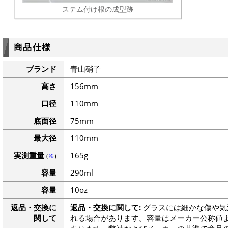
ステム付け根の成型跡
商品仕様
ブランド
青山硝子
高さ
156mm
口径
110mm
底面径
75mm
最大径
110mm
実測重量
165g
(
※
)
容量
290ml
容量
10oz
返品・交換に
返品・交換に関して:
グラスには細かな傷や気
関して
れる場合があります。容量はメーカー公称値よ