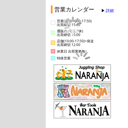
営業カレンダー
詳細
営業(店舗14:00-17:50)
出荷締切 15:00
通販のみ(店舗休)
出荷締切 15:00
店舗(10:00-17:50)+発送
出荷締切 12:00
休業日 出荷業務無し
特殊営業