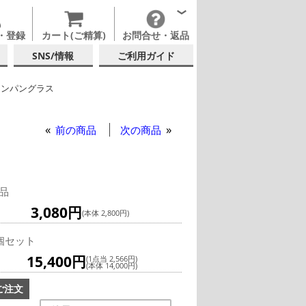
・登録
カート(ご精算)
お問合せ・返品
SNS/情報
ご利用ガイド
ャンパングラス
硝子
前の商品
次の商品
品
3,080円
(本体 2,800円)
個セット
15,400円
(1点当 2,566円)
(本体 14,000円)
ご注文