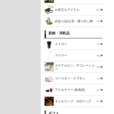
お役立ちアイテム
60
訳あり品/お宝・掘り出し物
19
装飾・消耗品
ストロー
15
マドラー
49
カクテルピン・デコレーショ
34
ン
コースター・ナプキン
14
アクセサリー (装身具)
27
オイルランプ・LEDグッズ
31
ギフト