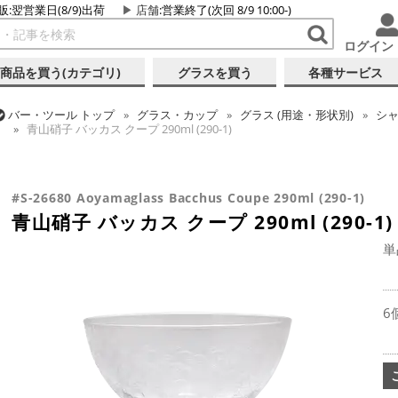
販:翌営業日(8/9)出荷
店舗
:営業終了(次回 8/9 10:00-)
ログイン
商品を買う(カテゴリ)
グラスを買う
各種サービス
バー・ツール
トップ
グラス・カップ
グラス (用途・形状別)
シ
青山硝子 バッカス クープ 290ml (290-1)
バー・ツール
トップ
グラス・カップ
グラス (ブランド別)
青山
青山硝子 バッカス クープ 290ml (290-1)
#S-26680 Aoyamaglass Bacchus Coupe 290ml (290-1)
青山硝子 バッカス クープ 290ml (290-1)
単
6