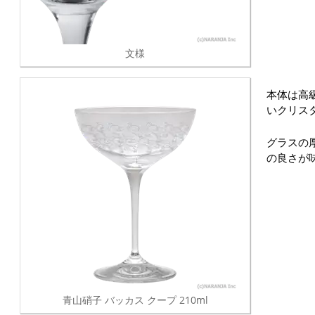
文様
本体は高
いクリス
グラスの厚
の良さが
青山硝子 バッカス クープ 210ml