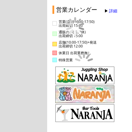
営業カレンダー
詳細
営業(店舗14:00-17:50)
出荷締切 15:00
通販のみ(店舗休)
出荷締切 15:00
店舗(10:00-17:50)+発送
出荷締切 12:00
休業日 出荷業務無し
特殊営業