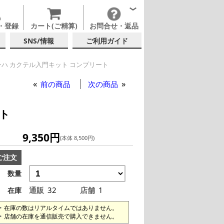
・登録
カート(ご精算)
お問合せ・返品
SNS/情報
ご利用ガイド
ハ カクテル入門キット コンプリート
前の商品
次の商品
ト
9,350円
(本体 8,500円)
ご注文
数量
通販
32
店舗
1
在庫
在庫の数はリアルタイムではありません。
店舗の在庫を通信販売で購入できません。