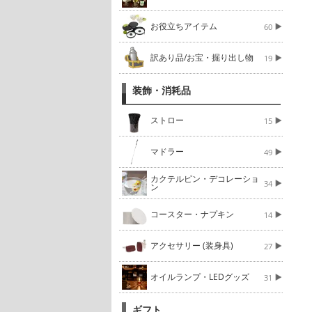
お役立ちアイテム
60
訳あり品/お宝・掘り出し物
19
装飾・消耗品
ストロー
15
マドラー
49
カクテルピン・デコレーショ
34
ン
コースター・ナプキン
14
アクセサリー (装身具)
27
オイルランプ・LEDグッズ
31
ギフト