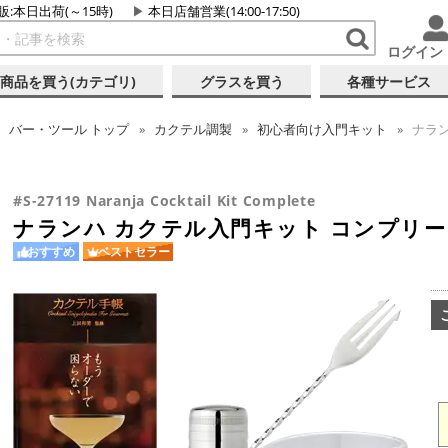
販:本日出荷(～15時)
本日店舗営業(14:00-17:50)
ログイン
商品を買う(カテゴリ)
グラスを買う
各種サービス
バー・ツール
トップ
カクテル調製
初心者向け入門キット
ナラン
#S-27119 Naranja Cocktail Kit Complete
ナランハ カクテル入門キット コンプリー
おすすめ
ベストセラー