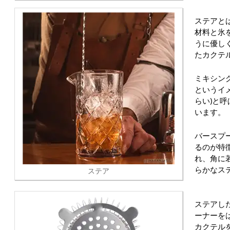
ステアと
材料と氷
うに優し
たカクテ
ミキシン
というイ
らい)と
います。
バースプ
るのが特
れ、角に
らかなス
ステア
ステアし
ーナーを
カクテル