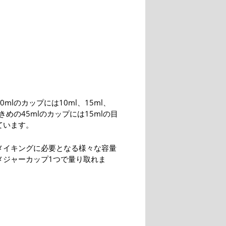
0mlのカップには10ml、15ml、
大きめの45mlのカップには15mlの目
ています。
メイキングに必要となる様々な容量
メジャーカップ1つで量り取れま