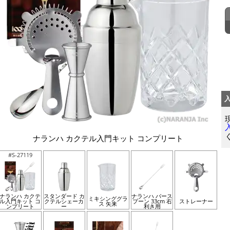
ナランハ カクテル入門キット コンプリート
#S-27119
ナランハ カクテ
スタンダード カ
ナランハ バース
ミキシンググラ
ル入門キット コ
クテルシェーカ
プーン 33cm 右
ストレーナー
ス 矢来
ンプリート
ー
利き用