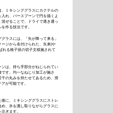
は、ミキシンググラスにカクテルの
を入れ、バースプーンで円を描くよ
く混ぜることで、ドライで透き通っ
ルを作る技法です。
ググラスには、「矢が降って来る」
メージから名付けられた、矢来(や
呼ばれる格子状の切子文様施されて
ーンは、持ち手部分がねじられてい
徴です。均一なねじり加工が施さ
若干の丸みを持たせてあるため、滑
テアが可能です。
た後に、ミキシンググラスにストレ
はめ、氷を漉し取りながらグラスに
を注ぎます。