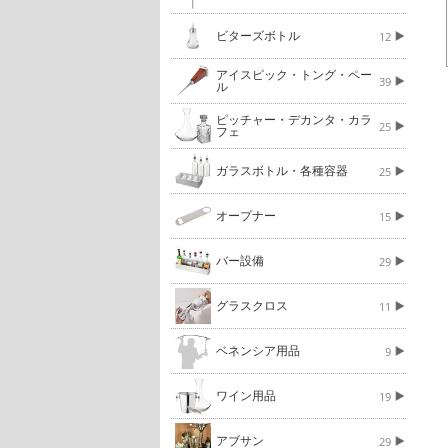
ビターズボトル
12
アイスピック・トング・ペー
39
ル
ピッチャー・デカンタ・カラ
25
フェ
ガラスボトル・各種容器
25
オープナー
15
バー設備
29
グラスクロス
11
ベネンシア用品
9
ワイン用品
19
アブサン
29