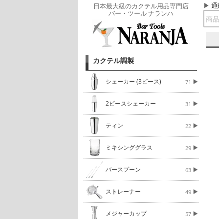
通
日本最大級のカクテル用品専門店
バー・ツール ナランハ
カクテル調製
シェーカー (3ピース)
71
2ピースシェーカー
31
ティン
22
ミキシンググラス
29
バースプーン
63
ストレーナー
49
メジャーカップ
57