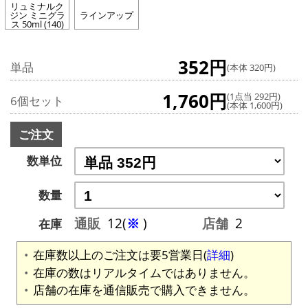
リュミナルク
ジン ミニグラ
ラインアップ
ス 50ml (140)
352円
単品
(本体 320円)
1,760円
(1点当 292円)
6個セット
(本体 1,600円)
ご注文
数単位
数量
通販
12(
※
)
店舗
2
在庫
在庫数以上のご注文は要5営業日(
詳細
)
在庫の数はリアルタイムではありません。
店舗の在庫を通信販売で購入できません。