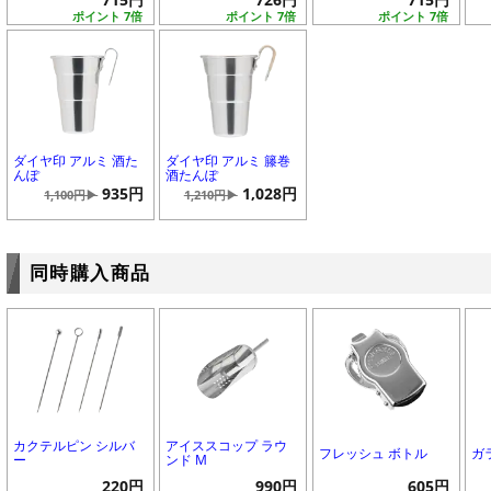
ポイント 7倍
ポイント 7倍
ポイント 7倍
ダイヤ印 アルミ 酒た
ダイヤ印 アルミ 籐巻
んぽ
酒たんぽ
935円
1,028円
1,100円▶
1,210円▶
同時購入商品
カクテルピン シルバ
アイススコップ ラウ
フレッシュ ボトル
ガ
ー
ンド M
220円
990円
605円