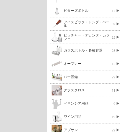
ビターズボトル
12
アイスピック・トング・ペー
39
ル
ピッチャー・デカンタ・カラ
25
フェ
ガラスボトル・各種容器
25
オープナー
15
バー設備
29
グラスクロス
11
ベネンシア用品
9
ワイン用品
19
アブサン
29