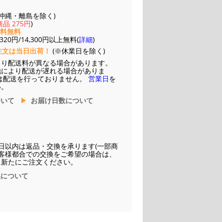
(※沖縄・離島を除く)
品 275円
)
送料無料
20円/14,300円以上無料(
詳細
)
注文は当日出荷！
(※休業日を除く)
より配送料が異なる場合があります。
他により配送が遅れる場合がありま
は配送を行っておりません。
営業日
を
い。
ついて
お届け日数について
日以内は返品・交換を承ります(一部商
お客様都合での交換をご希望の場合は、
に新たにご注文ください。
換について