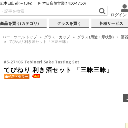
販:本日出荷(～15時)
本日店舗営業(14:00-17:50)
ログイン
商品を買う(カテゴリ)
グラスを買う
各種サービス
バー・ツール
トップ
グラス・カップ
グラス (用途・形状別)
酒器
てびねり 利き酒セット 「三昧三昧」
#S-27106 Tebineri Sake Tasting Set
てびねり 利き酒セット 「三昧三昧」
ベストセラー