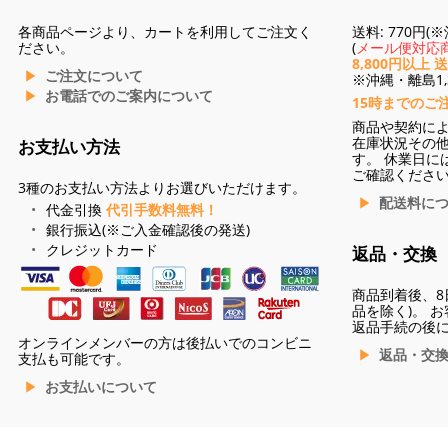
各商品ページより、カートを利用してご注文く
送料: 770円
ださい。
(
メール便対応商
8,800円以上 
ご注文について
※沖縄・離島1,3
お電話でのご案内について
15時までのご
商品や契約に
在庫状況その
お支払い方法
す。 休業日に
ご確認くださ
3種のお支払い方法よりお選びいただけます。
配送料に
代金引換
代引手数料無料！
銀行振込(※ご入金確認後の発送)
クレジットカード
返品・交換
商品到着後、8
品を除く)。 
返品手続の後
オンラインメンバーの方は後払いでのコンビニ
返品・交
支払も可能です。
お支払いについて