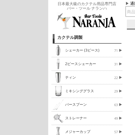
通
日本最大級のカクテル用品専門店
バー・ツール ナランハ
カクテル調製
シェーカー (3ピース)
71
2ピースシェーカー
31
ティン
22
ミキシンググラス
29
バースプーン
63
ストレーナー
49
メジャーカップ
57