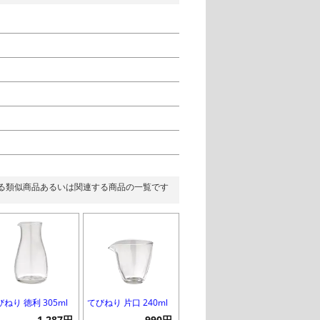
る類似商品あるいは関連する商品の一覧です
ねり 徳利 305ml
てびねり 片口 240ml
1,287円
990円