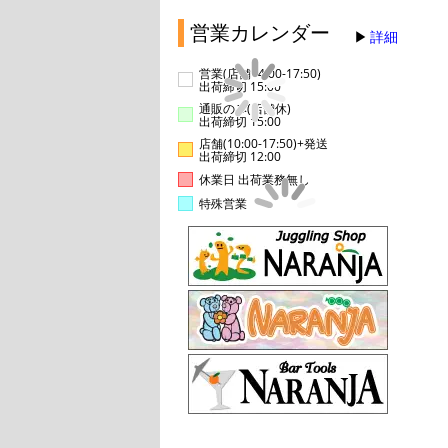
営業カレンダー
詳細
営業(店舗14:00-17:50)
出荷締切 15:00
通販のみ(店舗休)
出荷締切 15:00
店舗(10:00-17:50)+発送
出荷締切 12:00
休業日 出荷業務無し
特殊営業