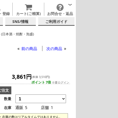
・登録
カート(ご精算)
お問合せ・返品
SNS/情報
ご利用ガイド
 (日本酒・焼酎・泡盛)
前の商品
次の商品
3,861円
(本体 3,510円)
ポイント 7倍
※要ログイン
ご注文
数量
通販
5
店舗
1
在庫
在庫の数はリアルタイムではありません。