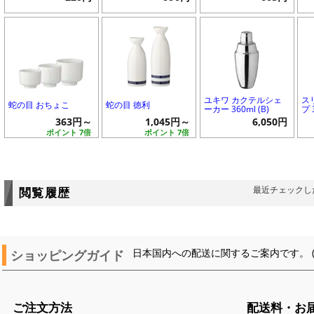
ユキワ カクテルシェ
ス
蛇の目 おちょこ
蛇の目 徳利
ーカー 360ml (B)
プ 
363円～
1,045円～
6,050円
ポイント 7倍
ポイント 7倍
最近チェックし
閲覧履歴
ショッピングガイド
日本国内への配送に関するご案内です。 
ご注文方法
配送料・お