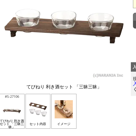
てびねり 利き酒セット 「三昧三昧」
#S-27106
てびねり 利き酒
セット 「三昧三
セット内容
イメージ
昧」