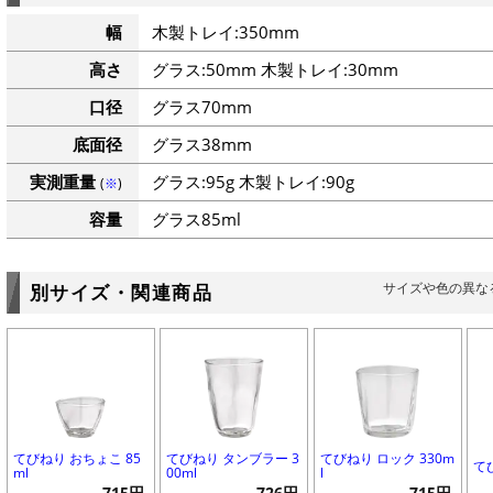
幅
木製トレイ:350mm
高さ
グラス:50mm 木製トレイ:30mm
口径
グラス70mm
底面径
グラス38mm
実測重量
グラス:95g 木製トレイ:90g
(
※
)
容量
グラス85ml
サイズや色の異な
別サイズ・関連商品
てびねり おちょこ 85
てびねり タンブラー 3
てびねり ロック 330m
てび
ml
00ml
l
715円
726円
715円