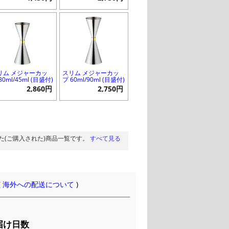
リム メジャーカッ
スリム メジャーカッ
30ml/45ml (目盛付)
プ 60ml/90ml (目盛付)
2,860円
2,750円
た(ご購入された)商品一覧です。
すべて見る
(
海外への配送について
)
届け日数