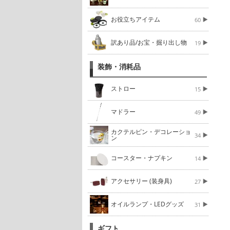
お役立ちアイテム
60
訳あり品/お宝・掘り出し物
19
装飾・消耗品
ストロー
15
マドラー
49
カクテルピン・デコレーショ
34
ン
コースター・ナプキン
14
アクセサリー (装身具)
27
オイルランプ・LEDグッズ
31
ギフト