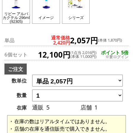
リビー アルバ
カクテル 296ml
イメージ
シリーズ
(92305)
通常価格
2,057円
単品
(本体 1,870円)
2,420円
12,100円
ポイント 5倍
(1点当 2,016円)
6個セット
(本体 11,000円)
※要ログイン
ご注文
数単位
数量
通販
5
店舗
1
在庫
在庫の数はリアルタイムではありません。
店舗の在庫を通信販売で購入できません。