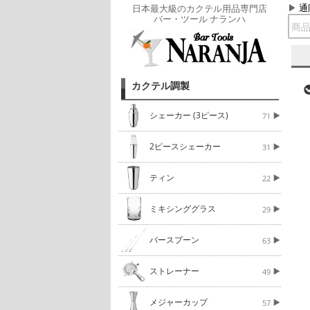
通
日本最大級のカクテル用品専門店
バー・ツール ナランハ
カクテル調製
シェーカー (3ピース)
71
2ピースシェーカー
31
ティン
22
ミキシンググラス
29
バースプーン
63
ストレーナー
49
メジャーカップ
57