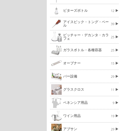
ビターズボトル
12
アイスピック・トング・ペー
39
ル
ピッチャー・デカンタ・カラ
25
フェ
ガラスボトル・各種容器
25
オープナー
15
バー設備
29
グラスクロス
11
ベネンシア用品
9
ワイン用品
19
アブサン
29