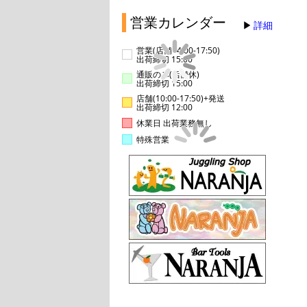
営業カレンダー
詳細
営業(店舗14:00-17:50)
出荷締切 15:00
通販のみ(店舗休)
出荷締切 15:00
店舗(10:00-17:50)+発送
出荷締切 12:00
休業日 出荷業務無し
特殊営業