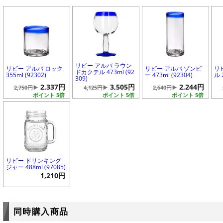
リビー アルバ ラウン
リビー アルバ ロック
リビー アルバ ゾンビ
リ
ドカクテル 473ml (92
355ml (92302)
ー 473ml (92304)
ル 
309)
2,337円
3,505円
2,244円
2,750円▶
4,125円▶
2,640円▶
ポイント 5倍
ポイント 5倍
ポイント 5倍
リビー ドリンキング
ジャー 488ml (97085)
1,210円
同時購入商品