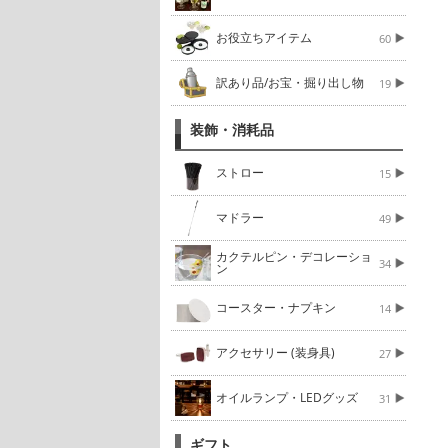
お役立ちアイテム
60
訳あり品/お宝・掘り出し物
19
装飾・消耗品
ストロー
15
マドラー
49
カクテルピン・デコレーショ
34
ン
コースター・ナプキン
14
アクセサリー (装身具)
27
オイルランプ・LEDグッズ
31
ギフト