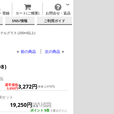
・登録
カート(ご精算)
お問合せ・返品
SNS/情報
ご利用ガイド
テルグラス (200ml以上)
ロピカル・ティキカクテル
ー
テルグラス (全サイズ)
前の商品
次の商品
8)
品
通常価格
3,272円
(本体 2,975円)
3,850円
個セット
19,250円
(1点当 3,207円)
(本体 17,500円)
ポイント 5倍
※要ログイン