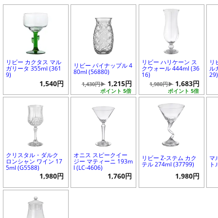
リビー カクタス マル
リビー ハリケーン ス
リ
リビー パイナップル 4
ガリータ 355ml (361
クウォール 444ml (36
ルガ
80ml (56880)
9)
16)
29
1,540円
1,215円
1,683円
1,430円▶
1,980円▶
ポイント 5倍
ポイント 5倍
クリスタル・ダルク
オニス スピークイー
リビー Z-ステム カク
マ
ロンシャン ワイン 17
ジー マティーニ 193m
テル 274ml (37799)
トル
5ml (G5588)
l (LC-4606)
1,980円
1,760円
1,980円