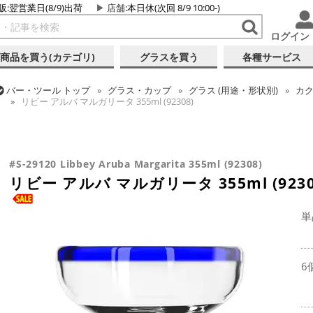
販:翌営業日(8/9)出荷
店舗
:本日休(次回 8/9 10:00-)
ログイン
商品を買う(カテゴリ)
グラスを買う
各種サービス
バー・ツール
トップ
グラス・カップ
グラス (用途・形状別)
カク
リビー アルバ マルガリータ 355ml (92308)
バー・ツール
トップ
グラス・カップ
グラス (用途・形状別)
ト
バー・ツール
トップ
グラス・カップ
グラス (ブランド別)
リビ
バー・ツール
トップ
グラス・カップ
グラス (用途・形状別)
カク
リビー アルバ マルガリータ 355ml (92308)
リビー アルバ マルガリータ 355ml (92308)
リビー アルバ マルガリータ 355ml (92308)
#S-29120 Libbey Aruba Margarita 355ml (92308)
リビー アルバ マルガリータ 355ml (9230
単
6