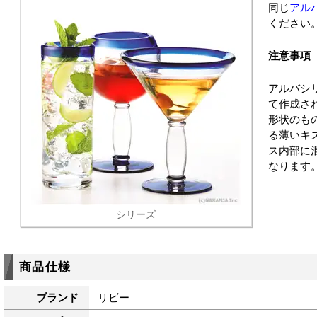
同じ
アル
ください
注意事項
アルバシ
て作成さ
形状のも
る薄いキ
ス内部に
なります
シリーズ
商品仕様
ブランド
リビー