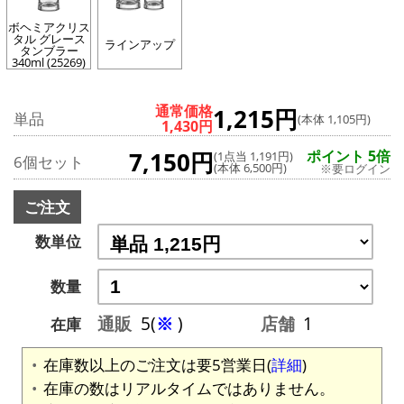
ボヘミアクリス
タル グレース
ラインアップ
タンブラー
340ml (25269)
通常価格
1,215円
単品
(本体 1,105円)
1,430円
7,150円
ポイント 5倍
(1点当 1,191円)
6個セット
(本体 6,500円)
※要ログイン
ご注文
数単位
数量
通販
5(
※
)
店舗
1
在庫
在庫数以上のご注文は要5営業日(
詳細
)
在庫の数はリアルタイムではありません。