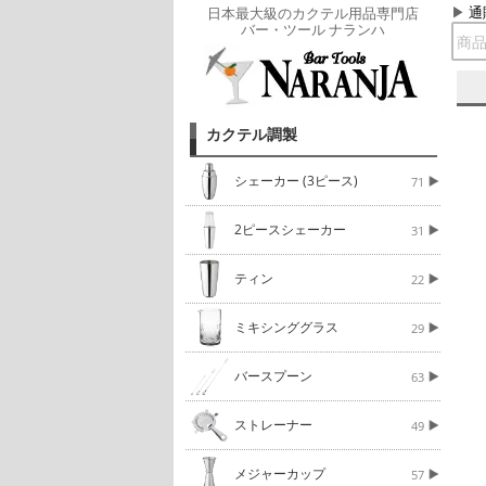
通
日本最大級のカクテル用品専門店
バー・ツール ナランハ
カクテル調製
シェーカー (3ピース)
71
2ピースシェーカー
31
ティン
22
ミキシンググラス
29
バースプーン
63
ストレーナー
49
メジャーカップ
57