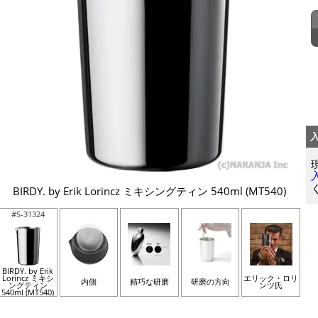
BIRDY. by Erik Lorincz ミキシングティン 540ml (MT540)
#S-31324
BIRDY. by Erik
Lorincz ミキシ
エリック・ロリ
内側
精巧な研磨
研磨の方向
ングティン
ンツ氏
540ml (MT540)