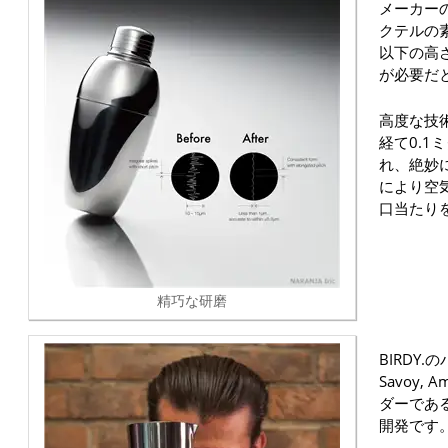
メーカー
クテルの
以下の高
が必要だ
高度な技
経て0.1
れ、絶妙
により空
口当たり
精巧な研磨
BIRDY
Savoy,
ダーであ
開発です