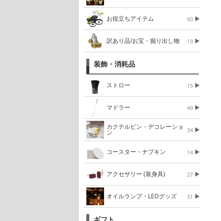
お役立ちアイテム
60
訳あり品/お宝・掘り出し物
19
装飾・消耗品
ストロー
15
マドラー
49
カクテルピン・デコレーショ
34
ン
コースター・ナプキン
14
アクセサリー (装身具)
27
オイルランプ・LEDグッズ
31
ギフト