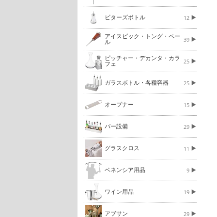
ビターズボトル
12
アイスピック・トング・ペー
39
ル
ピッチャー・デカンタ・カラ
25
フェ
ガラスボトル・各種容器
25
オープナー
15
バー設備
29
グラスクロス
11
ベネンシア用品
9
ワイン用品
19
アブサン
29