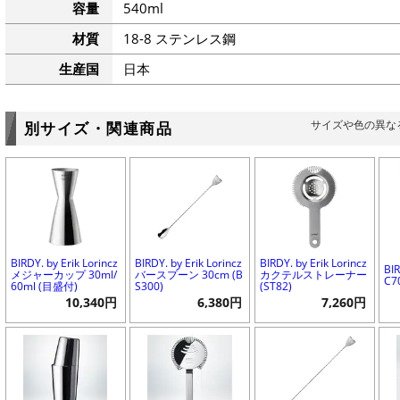
容量
540ml
材質
18-8 ステンレス鋼
生産国
日本
サイズや色の異な
別サイズ・関連商品
BIRDY. by Erik Lorincz
BIRDY. by Erik Lorincz
BIRDY. by Erik Lorincz
BI
メジャーカップ 30ml/
バースプーン 30cm (B
カクテルストレーナー
C7
60ml (目盛付)
S300)
(ST82)
10,340円
6,380円
7,260円