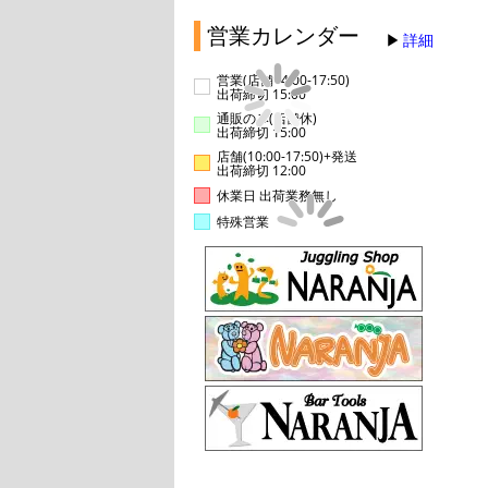
営業カレンダー
詳細
営業(店舗14:00-17:50)
出荷締切 15:00
通販のみ(店舗休)
出荷締切 15:00
店舗(10:00-17:50)+発送
出荷締切 12:00
休業日 出荷業務無し
特殊営業