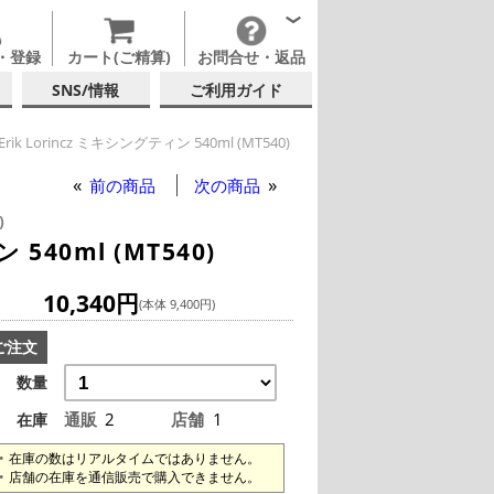
・登録
カート(ご精算)
お問合せ・返品
SNS/情報
ご利用ガイド
y Erik Lorincz ミキシングティン 540ml (MT540)
前の商品
次の商品
)
 540ml (MT540)
10,340円
(本体 9,400円)
ご注文
数量
通販
2
店舗
1
在庫
在庫の数はリアルタイムではありません。
店舗の在庫を通信販売で購入できません。