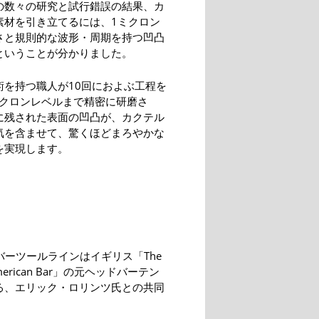
の数々の研究と試行錯誤の結果、カ
素材を引き立てるには、1ミクロン
さと規則的な波形・周期を持つ凹凸
ということが分かりました。
術を持つ職人が10回におよぶ工程を
ミクロンレベルまで精密に研磨さ
に残された表面の凹凸が、カクテル
気を含ませて、驚くほどまろやかな
を実現します。
.のバーツールラインはイギリス「The
 American Bar」の元ヘッドバーテン
る、エリック・ロリンツ氏との共同
。