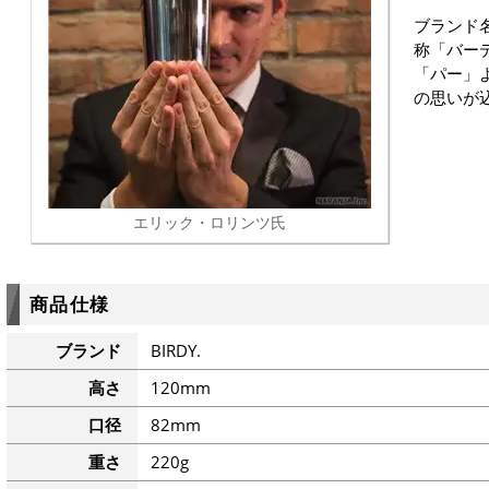
ブランド名
称「バー
「パー」
の思いが
エリック・ロリンツ氏
商品仕様
ブランド
BIRDY.
高さ
120mm
口径
82mm
重さ
220g