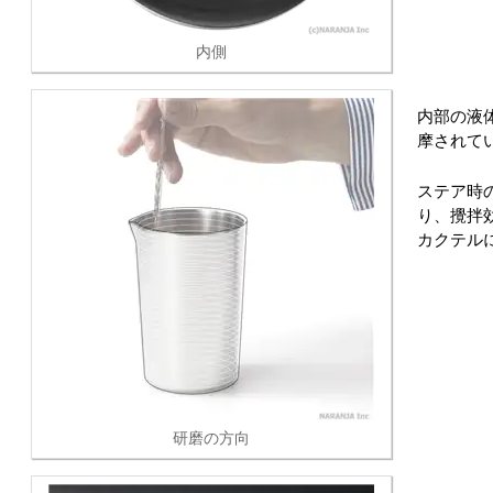
内側
内部の液
摩されて
ステア時
り、攪拌
カクテル
研磨の方向