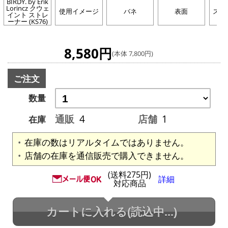
BIRDY. by Erik
Lorincz クウェ
使用イメージ
バネ
表面
スロ
イント ストレ
ーナー (KS76)
8,580円
(本体 7,800円)
ご注文
数量
通販
4
店舗
1
在庫
在庫の数はリアルタイムではありません。
店舗の在庫を通信販売で購入できません。
(送料275円)
詳細
対応商品
カートに入れる
(読込中...)