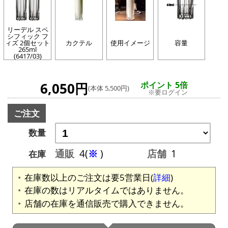
リーデル スペ
シフィック フ
ィズ 2個セット
カクテル
使用イメージ
容量
265ml
(6417/03)
6,050円
ポイント 5倍
(本体 5,500円)
※要ログイン
ご注文
数量
通販
4(
※
)
店舗
1
在庫
在庫数以上のご注文は要5営業日(
詳細
)
在庫の数はリアルタイムではありません。
店舗の在庫を通信販売で購入できません。