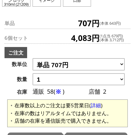
ン ロック
イメージ
口部
310ml (21209)
707円
単品
(本体 643円)
4,083円
(1点当 679円)
6個セット
(本体 3,712円)
ご注文
数単位
数量
通販
58(
※
)
店舗
2
在庫
在庫数以上のご注文は要5営業日(
詳細
)
在庫の数はリアルタイムではありません。
店舗の在庫を通信販売で購入できません。