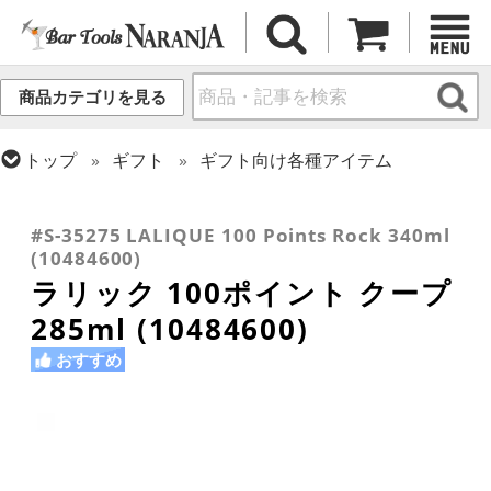
商品カテゴリを見る
トップ
ギフト
ギフト向け各種アイテム
トップ
グラス・カップ
グラス (ブランド別)
トップ
グラス・カップ
グラス (用途・形状別)
トップ
グラス・カップ
グラス (用途・形状別)
ラリック
シャンパングラス
カクテルグラス (200ml以上)
#S-35275 LALIQUE 100 Points Rock 340ml
(10484600)
ラリック 100ポイント クープ
285ml (10484600)
おすすめ