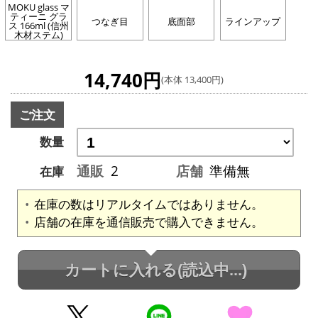
MOKU glass マ
ティーニ グラ
つなぎ目
底面部
ラインアップ
ス 166ml (信州
木材ステム)
14,740円
(本体 13,400円)
ご注文
数量
通販
2
店舗
準備無
在庫
在庫の数はリアルタイムではありません。
店舗の在庫を通信販売で購入できません。
カートに入れる
(読込中...)