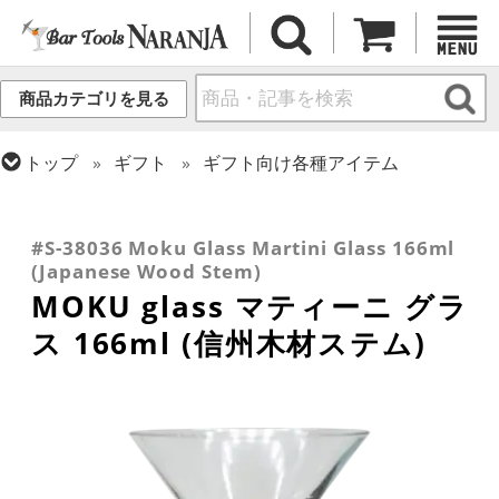
商品カテゴリを見る
トップ
ギフト
ギフト向け各種アイテム
トップ
グラス・カップ
グラス (用途・形状別)
トップ
グラス・カップ
グラス (ブランド別)
トップ
グラス・カップ
グラス (用途・形状別)
金属カップ・その他グラス
トップ
グラス・カップ
グラス (用途・形状別)
その他ブランド
カクテルグラス (全サイズ)
カクテルグラス (140ml~199ml)
#S-38036 Moku Glass Martini Glass 166ml
(Japanese Wood Stem)
MOKU glass マティーニ グラ
ス 166ml (信州木材ステム)