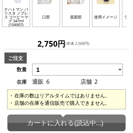
ナハトマン バ
リスタ ノブレ
ス コーヒーマ
口部
底面部
使用イメージ
ライ
グ 347ml
(104907)
2,750円
(本体 2,500円)
ご注文
数量
通販
6
店舗
2
在庫
在庫の数はリアルタイムではありません。
店舗の在庫を通信販売で購入できません。
カートに入れる
(読込中...)