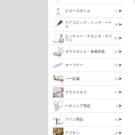
ビターズボトル
12
アイスピック・トング・ペー
39
ル
ピッチャー・デカンタ・カラ
25
フェ
ガラスボトル・各種容器
25
オープナー
15
バー設備
29
グラスクロス
11
ベネンシア用品
9
ワイン用品
19
アブサン
29