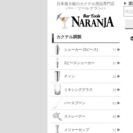
通
日本最大級のカクテル用品専門店
バー・ツール ナランハ
カクテル調製
シェーカー (3ピース)
71
2ピースシェーカー
31
ティン
22
ミキシンググラス
29
バースプーン
63
ストレーナー
49
メジャーカップ
57