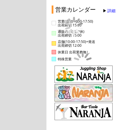
営業カレンダー
詳細
営業(店舗14:00-17:50)
出荷締切 15:00
通販のみ(店舗休)
出荷締切 15:00
店舗(10:00-17:50)+発送
出荷締切 12:00
休業日 出荷業務無し
特殊営業