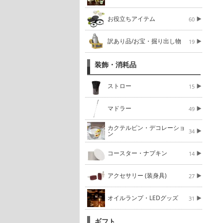
お役立ちアイテム
60
訳あり品/お宝・掘り出し物
19
装飾・消耗品
ストロー
15
マドラー
49
カクテルピン・デコレーショ
34
ン
コースター・ナプキン
14
アクセサリー (装身具)
27
オイルランプ・LEDグッズ
31
ギフト