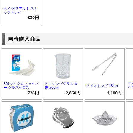
ダイヤ印 アルミ スナ
ックトレイ
330円
同時購入商品
3M マイクロファイバ
ミキシンググラス 矢
ア
アイストング 18cm
ー グラスクロス
来 500ml
ク
726円
2,860円
1,100円