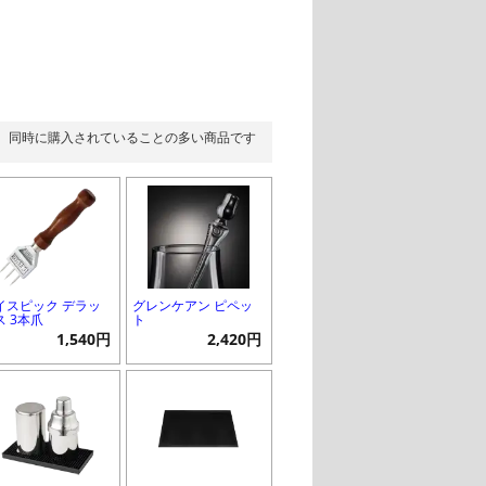
同時に購入されていることの多い商品です
イスピック デラッ
グレンケアン ピペッ
ス 3本爪
ト
1,540円
2,420円