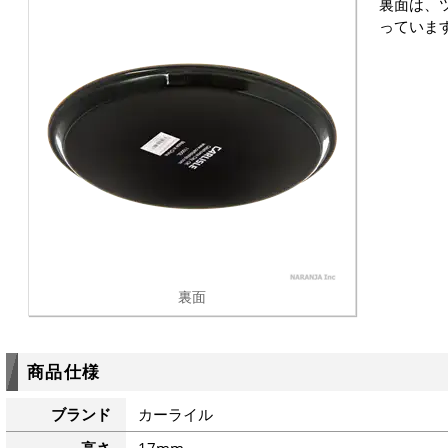
裏面は、
っていま
裏面
商品仕様
ブランド
カーライル