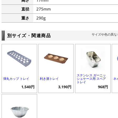
高さ
17mm
直径
275mm
重さ
290g
サイズや色の異な
別サイズ・関連商品
ステンレス ガーニッ
弾丸カップ トレイ
利き酒トレイ
シュケース用 スペア
ネ
トレイ
1,540円
3,190円
968円