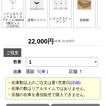
シドニオス ラ
シーヌ ル・ス
シリーズライン
プティル 860ml
使用イメージ
収納箱
収
アップ
2個セット
(12291E)
22,000円
(本体 20,000円)
ご注文
数量
通販
1(
※
)
店舗
1
在庫
在庫数以上のご注文は要1営業日(
詳細
)
在庫の数はリアルタイムではありません。
店舗の在庫を通信販売で購入できません。