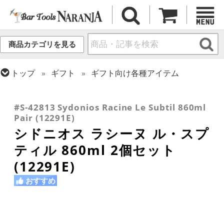
商品カテゴリを見る
トップ
ギフト
ギフト向け各種アイテム
トップ
グラス・カップ
グラス (ブランド別)
トップ
グラス・カップ
グラス (用途・形状別)
トップ
グラス・カップ
グラス (ブランド別)
シドニオス
ワイングラス
その他ブランド
#S-42813 Sydonios Racine Le Subtil 860ml
Pair (12291E)
シドニオス ラシーヌ ル・スプ
ティル 860ml 2個セット
(12291E)
おすすめ