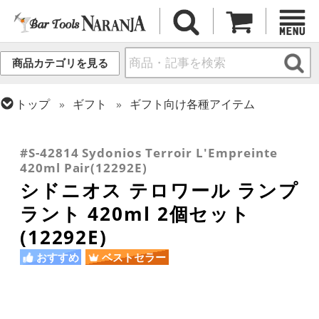
商品カテゴリを見る
トップ
ギフト
ギフト向け各種アイテム
トップ
グラス・カップ
グラス (ブランド別)
トップ
グラス・カップ
グラス (用途・形状別)
トップ
グラス・カップ
グラス (ブランド別)
シドニオス
ワイングラス
その他ブランド
#S-42814 Sydonios Terroir L'Empreinte
420ml Pair(12292E)
シドニオス テロワール ランプ
ラント 420ml 2個セット
(12292E)
おすすめ
ベストセラー