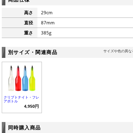
高さ
29cm
直径
87mm
重さ
385g
サイズや色の異な
別サイズ・関連商品
クリプトナイト・フレ
アボトル
4,950円
同時購入商品