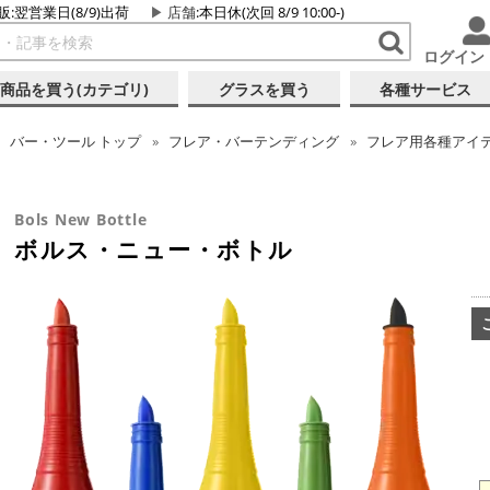
販:翌営業日(8/9)出荷
店舗
:本日休(次回 8/9 10:00-)
ログイン
商品を買う(カテゴリ)
グラスを買う
各種サービス
バー・ツール
トップ
フレア・バーテンディング
フレア用各種アイ
Bols New Bottle
ボルス・ニュー・ボトル