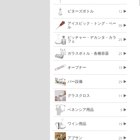
ビターズボトル
12
アイスピック・トング・ペー
39
ル
ピッチャー・デカンタ・カラ
25
フェ
ガラスボトル・各種容器
25
オープナー
15
バー設備
29
グラスクロス
11
ベネンシア用品
9
ワイン用品
19
アブサン
29