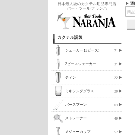
通
日本最大級のカクテル用品専門店
バー・ツール ナランハ
カクテル調製
シェーカー (3ピース)
71
2ピースシェーカー
31
ティン
22
ミキシンググラス
29
バースプーン
63
ストレーナー
49
メジャーカップ
57