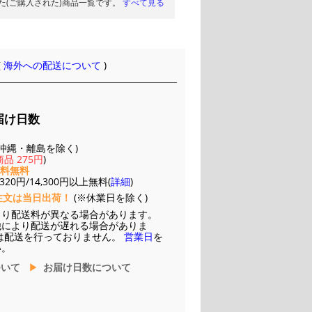
た(ご購入された)商品一覧です。
すべて見る
(
海外への配送について
)
届け日数
(※沖縄・離島を除く)
品 275円
)
送料無料
20円/14,300円以上無料(
詳細
)
注文は当日出荷！
(※休業日を除く)
より配送料が異なる場合があります。
他により配送が遅れる場合がありま
は配送を行っておりません。
営業日
を
い。
ついて
お届け日数について