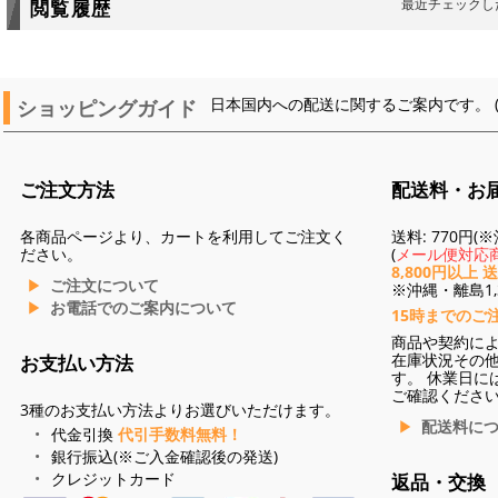
最近チェックし
閲覧履歴
ショッピングガイド
日本国内への配送に関するご案内です。 
ご注文方法
配送料・お
各商品ページより、カートを利用してご注文く
送料: 770円
ださい。
(
メール便対応商
8,800円以上 
ご注文について
※沖縄・離島1,3
お電話でのご案内について
15時までのご
商品や契約に
在庫状況その
お支払い方法
す。 休業日に
ご確認くださ
3種のお支払い方法よりお選びいただけます。
配送料に
代金引換
代引手数料無料！
銀行振込(※ご入金確認後の発送)
クレジットカード
返品・交換