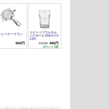
リビー ジブラルタル
トレーナー ナラン
ハイボール 266ml (15
236)
660円
486円
572円▶
ポイント 5倍