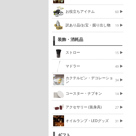
お役立ちアイテム
60
訳あり品/お宝・掘り出し物
19
装飾・消耗品
ストロー
15
マドラー
49
カクテルピン・デコレーショ
34
ン
コースター・ナプキン
14
アクセサリー (装身具)
27
オイルランプ・LEDグッズ
31
ギフト