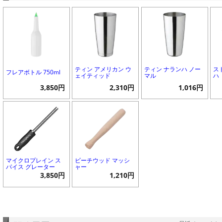
ティン アメリカン ウ
ティン ナランハ ノー
ス
フレアボトル 750ml
ェイティッド
マル
ハ
3,850円
2,310円
1,016円
マイクロプレイン ス
ビーチウッド マッシ
パイス グレーター
ャー
3,850円
1,210円