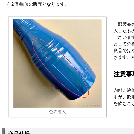
(12個)単位の販売となります。
一部製品
入したも
ございま
としての
良品では
きます。
注意事
内部に液
すが、飲
を飲むこ
色の混入
商品仕様