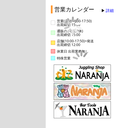
営業カレンダー
詳細
営業(店舗14:00-17:50)
出荷締切 15:00
通販のみ(店舗休)
出荷締切 15:00
店舗(10:00-17:50)+発送
出荷締切 12:00
休業日 出荷業務無し
特殊営業