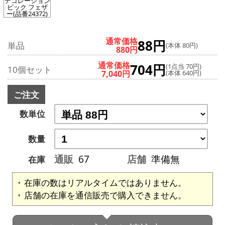
デコレーション
ピック フェザ
ー(品番24372)
通常価格
88円
単品
(本体 80円)
880円
通常価格
704円
(1点当 70円)
10個セット
7,040円
(本体 640円)
ご注文
数単位
数量
通販
67
店舗
準備無
在庫
在庫の数はリアルタイムではありません。
店舗の在庫を通信販売で購入できません。