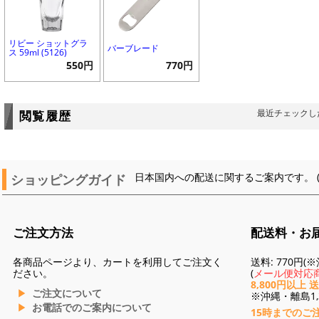
リビー ショットグラ
バーブレード
ス 59ml (5126)
550円
770円
最近チェックし
閲覧履歴
ショッピングガイド
日本国内への配送に関するご案内です。 
ご注文方法
配送料・お
各商品ページより、カートを利用してご注文く
送料: 770円
ださい。
(
メール便対応商
8,800円以上 
ご注文について
※沖縄・離島1,3
お電話でのご案内について
15時までのご