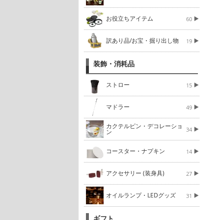
お役立ちアイテム
60
訳あり品/お宝・掘り出し物
19
装飾・消耗品
ストロー
15
マドラー
49
カクテルピン・デコレーショ
34
ン
コースター・ナプキン
14
アクセサリー (装身具)
27
オイルランプ・LEDグッズ
31
ギフト