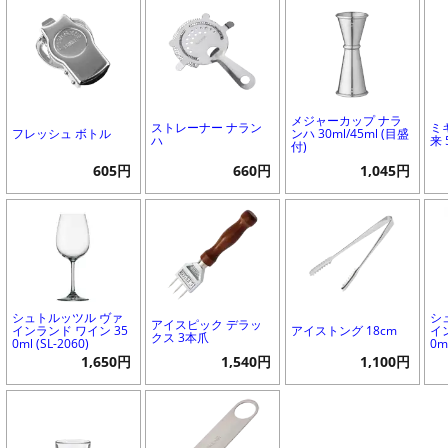
メジャーカップ ナラ
ストレーナー ナラン
ミ
フレッシュ ボトル
ンハ 30ml/45ml (目盛
ハ
来 
付)
605円
660円
1,045円
シュトルッツル ヴァ
シ
アイスピック デラッ
インランド ワイン 35
アイストング 18cm
イ
クス 3本爪
0ml (SL-2060)
0ml
1,650円
1,540円
1,100円