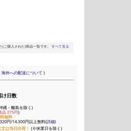
た(ご購入された)商品一覧です。
すべて見る
(
海外への配送について
)
届け日数
(※沖縄・離島を除く)
品 275円
)
送料無料
20円/14,300円以上無料(
詳細
)
注文は当日出荷！
(※休業日を除く)