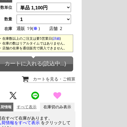
数単位
数量
通販
19(
※
)
店舗
2
在庫
在庫数以上のご注文は要5営業日(
詳細
)
在庫の数はリアルタイムではありません。
店舗の在庫を通信販売で購入できません。
カートに入れる
(読込中...)
カートを見る
・ご精算
入荷情報
すべて表示
在庫切のみ表示
現在すべて在庫があります。
をクリックして
入荷情報をすべて表示