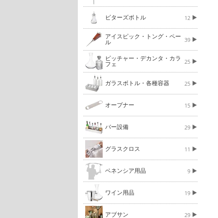
ビターズボトル
12
アイスピック・トング・ペー
39
ル
ピッチャー・デカンタ・カラ
25
フェ
ガラスボトル・各種容器
25
オープナー
15
バー設備
29
グラスクロス
11
ベネンシア用品
9
ワイン用品
19
アブサン
29