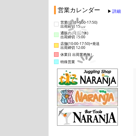
営業カレンダー
詳細
営業(店舗14:00-17:50)
出荷締切 15:00
通販のみ(店舗休)
出荷締切 15:00
店舗(10:00-17:50)+発送
出荷締切 12:00
休業日 出荷業務無し
特殊営業