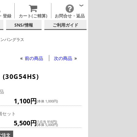
・登録
カート(ご精算)
お問合せ・返品
SNS/情報
ご利用ガイド
ャンパングラス
佐々木ガラス
前の商品
次の商品
30G54HS)
品
1,100円
(本体 1,000円)
個セット
5,500円
(1点当 916円)
(本体 5,000円)
ご注文