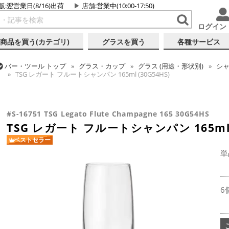
販:翌営業日(8/16)出荷
店舗
:営業中(10:00-17:50)
ログイン
商品を買う(カテゴリ)
グラスを買う
各種サービス
バー・ツール
トップ
グラス・カップ
グラス (用途・形状別)
シ
TSG レガート フルートシャンパン 165ml (30G54HS)
バー・ツール
トップ
グラス・カップ
グラス (ブランド別)
東洋
TSG レガート フルートシャンパン 165ml (30G54HS)
#S-16751 TSG Legato Flute Champagne 165 30G54HS
TSG レガート フルートシャンパン 165ml (
ベストセラー
単
6