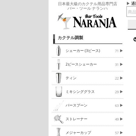
通
日本最大級のカクテル用品専門店
バー・ツール ナランハ
カクテル調製
シェーカー (3ピース)
71
2ピースシェーカー
31
ティン
22
ミキシンググラス
29
バースプーン
63
ストレーナー
49
メジャーカップ
57