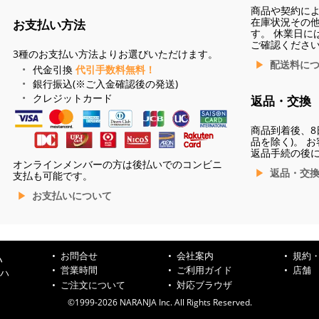
商品や契約に
在庫状況その
お支払い方法
す。 休業日に
ご確認くださ
3種のお支払い方法よりお選びいただけます。
配送料に
代金引換
代引手数料無料！
銀行振込(※ご入金確認後の発送)
クレジットカード
返品・交換
商品到着後、8
品を除く)。 
返品手続の後
オンラインメンバーの方は後払いでのコンビニ
返品・交
支払も可能です。
お支払いについて
お問合せ
会社案内
規約
ハ
営業時間
ご利用ガイド
店舗
ンハ
ご注文について
対応ブラウザ
©1999-2026 NARANJA Inc. All Rights Reserved.