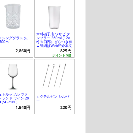
木村硝子店 ワサビ タ
キシンググラス 矢
ンブラー 360ml (12o
500ml
z) ※口部にざらつき有
→詳細はWeb紹介本文
2,860円
825円
ポイント 5倍
ュトルッツル ヴァ
カクテルピン シルバ
ンランド ワイン 29
ー
 (SL-2180)
1,540円
220円