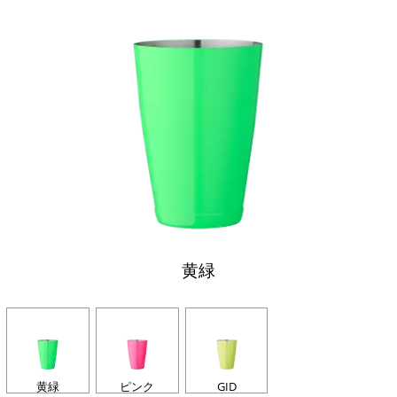
黄緑
黄緑
ピンク
GID