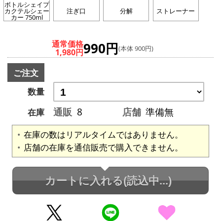
ボトルシェイプ
カクテルシェー
注ぎ口
分解
ストレーナー
カー 750ml
通常価格
990円
(本体 900円)
1,980円
ご注文
数量
通販
8
店舗
準備無
在庫
在庫の数はリアルタイムではありません。
店舗の在庫を通信販売で購入できません。
カートに入れる
(読込中...)