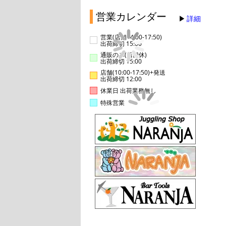
営業カレンダー
詳細
営業(店舗14:00-17:50)
出荷締切 15:00
通販のみ(店舗休)
出荷締切 15:00
店舗(10:00-17:50)+発送
出荷締切 12:00
休業日 出荷業務無し
特殊営業