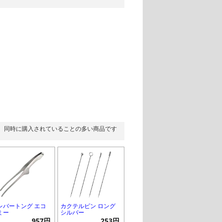
同時に購入されていることの多い商品です
レバートング エコ
カクテルピン ロング
ミー
シルバー
957円
253円