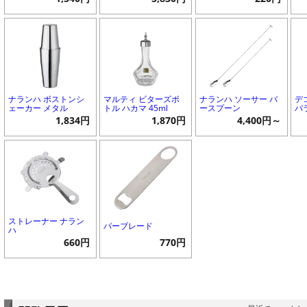
ナランハ ボストンシ
マルティ ビターズボ
ナランハ ソーサー バ
デ
ェーカー メタル
トル ハカマ 45ml
ースプーン
パラ
1,834円
1,870円
4,400円～
ストレーナー ナラン
バーブレード
ハ
660円
770円