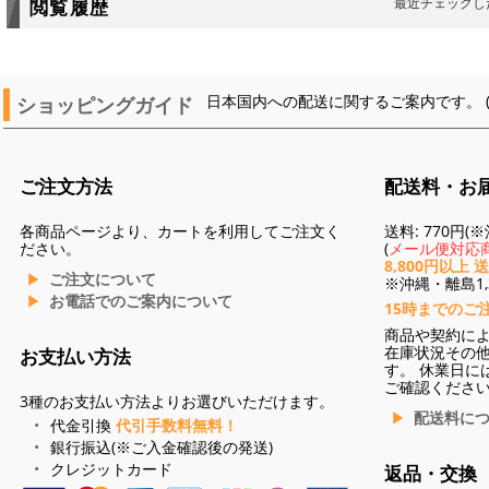
最近チェックし
閲覧履歴
ショッピングガイド
日本国内への配送に関するご案内です。 
ご注文方法
配送料・お
各商品ページより、カートを利用してご注文く
送料: 770円
ださい。
(
メール便対応商
8,800円以上 
ご注文について
※沖縄・離島1,3
お電話でのご案内について
15時までのご
商品や契約に
在庫状況その
お支払い方法
す。 休業日に
ご確認くださ
3種のお支払い方法よりお選びいただけます。
配送料に
代金引換
代引手数料無料！
銀行振込(※ご入金確認後の発送)
クレジットカード
返品・交換