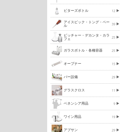
ビターズボトル
12
アイスピック・トング・ペー
39
ル
ピッチャー・デカンタ・カラ
25
フェ
ガラスボトル・各種容器
25
オープナー
15
バー設備
29
グラスクロス
11
ベネンシア用品
9
ワイン用品
19
アブサン
29