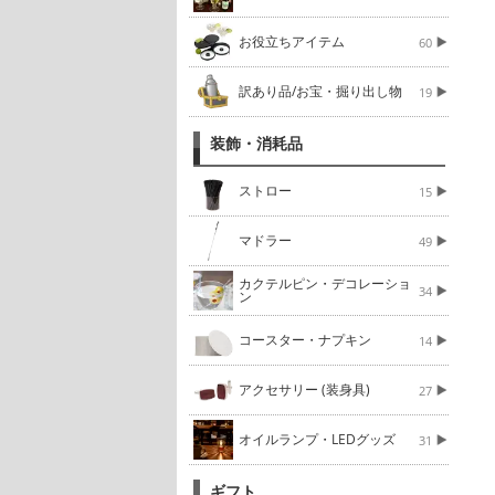
お役立ちアイテム
60
訳あり品/お宝・掘り出し物
19
装飾・消耗品
ストロー
15
マドラー
49
カクテルピン・デコレーショ
34
ン
コースター・ナプキン
14
アクセサリー (装身具)
27
オイルランプ・LEDグッズ
31
ギフト