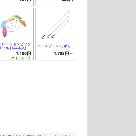
コレーションピック
バースプーン しずく
ソル (144本入)
1,100円
1,705円～
ポイント 5倍