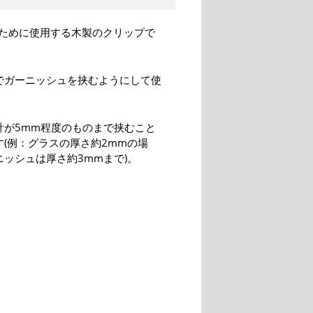
ために使用する木製のクリップで
でガーニッシュを挟むようにして使
。
計が5mm程度のものまで挟むこと
す(例：グラスの厚さ約2mmの場
ニッシュは厚さ約3mmまで)。