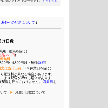
た(ご購入された)商品一覧です。
すべて見る
(
海外への配送について
)
届け日数
(※沖縄・離島を除く)
品 275円
)
送料無料
20円/14,300円以上無料(
詳細
)
注文は当日出荷！
(※休業日を除く)
より配送料が異なる場合があります。
他により配送が遅れる場合がありま
は配送を行っておりません。
営業日
を
い。
ついて
お届け日数について