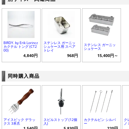
BIRDY. by Erik Lorincz
ステンレス ガーニッ
ステンレス ガーニッ
カクテル トング (CT2
シュケース用 スペア
シュケース
00)
トレイ
4,840円
968円
15,400円～
同時購入商品
アイスピック デラッ
スピルストップ (12個
カクテルピン シルバ
ク
クス 3本爪
入)
ー
ノ
1,540円
5,830円
220円