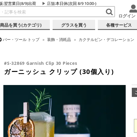
販:翌営業日(8/9)出荷
店舗
:本日休(次回 8/9 10:00-)
ログイン
商品を買う(カテゴリ)
グラスを買う
各種サービス
バー・ツール
トップ
装飾・消耗品
カクテルピン・デコレーション
バー・ツール
トップ
バーアイテム
お役立ちアイテム
ガーニッシュ
#S-32869 Garnish Clip 30 Pieces
ガーニッシュ クリップ (30個入り)