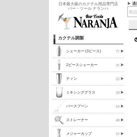
通
日本最大級のカクテル用品専門店
バー・ツール ナランハ
カクテル調製
シェーカー (3ピース)
71
2ピースシェーカー
31
ティン
22
ミキシンググラス
29
バースプーン
63
ストレーナー
49
メジャーカップ
57