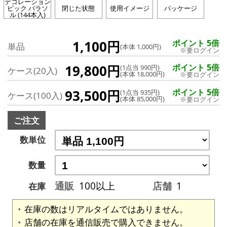
デコレーション
ピック パラソ
閉じた状態
使用イメージ
パッケージ
ル (144本入)
1,100円
ポイント 5倍
単品
(本体 1,000円)
※要ログイン
19,800円
ポイント 5倍
(1点当 990円)
ケース(20入)
(本体 18,000円)
※要ログイン
93,500円
ポイント 5倍
(1点当 935円)
ケース(100入)
(本体 85,000円)
※要ログイン
ご注文
数単位
数量
通販
100以上
店舗
1
在庫
在庫の数はリアルタイムではありません。
店舗の在庫を通信販売で購入できません。