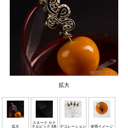
拡大
スネーク カク
拡大
テルピック 4本
デコレーション
使用イメージ