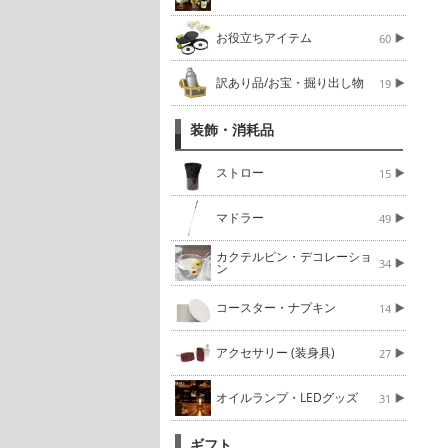
お役立ちアイテム
60
訳あり品/お宝・掘り出し物
19
装飾・消耗品
ストロー
15
マドラー
49
カクテルピン・デコレーショ
34
ン
コースター・ナプキン
14
アクセサリー (装身具)
27
オイルランプ・LEDグッズ
31
ギフト