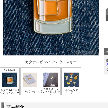
カクテルピンバッジ ウイスキー
#S-33036
使用イメージ
カクテルピンバ
一部ラインアッ
パッケージ
(ミントジュレッ
ッジ ウイスキー
プ
プ)
商品紹介