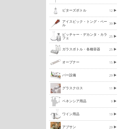
ビターズボトル
12
アイスピック・トング・ペー
39
ル
ピッチャー・デカンタ・カラ
25
フェ
ガラスボトル・各種容器
25
オープナー
15
バー設備
29
グラスクロス
11
ベネンシア用品
9
ワイン用品
19
アブサン
29