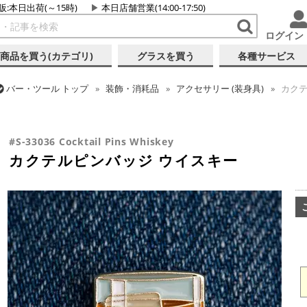
販:本日出荷(～15時)
本日店舗営業(14:00-17:50)
ログイン
商品を買う(カテゴリ)
グラスを買う
各種サービス
バー・ツール
トップ
装飾・消耗品
アクセサリー (装身具)
カクテ
バー・ツール
トップ
ギフト
ギフト向け各種アイテム
カクテルピ
#S-33036 Cocktail Pins Whiskey
カクテルピンバッジ ウイスキー