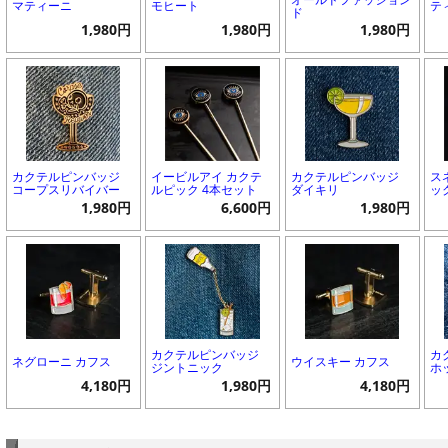
マティーニ
モヒート
テ
ド
1,980円
1,980円
1,980円
カクテルピンバッジ
イービルアイ カクテ
カクテルピンバッジ
ス
コープスリバイバー
ルピック 4本セット
ダイキリ
ッ
1,980円
6,600円
1,980円
カクテルピンバッジ
カ
ネグローニ カフス
ウイスキー カフス
ジントニック
ホ
4,180円
1,980円
4,180円