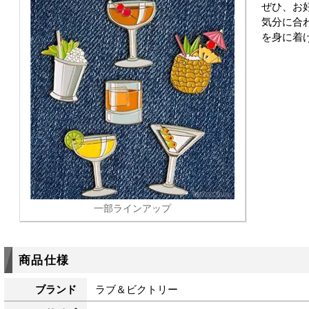
ぜひ、お
気分に合
を身に着
一部ラインアップ
商品仕様
ブランド
ラブ＆ビクトリー