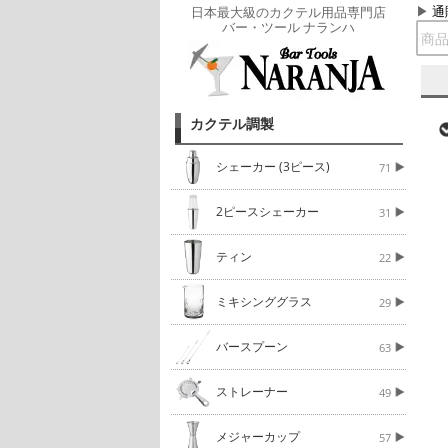
通
日本最大級のカクテル用品専門店
バー・ツール ナランハ
カクテル調製
シェーカー (3ピース)
71
2ピースシェーカー
31
ティン
22
ミキシンググラス
29
バースプーン
63
ストレーナー
49
メジャーカップ
57