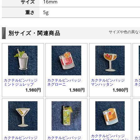
サイズ
16mm
重さ
5g
サイズや色の異な
別サイズ・関連商品
カクテルピンバッジ
カクテルピンバッジ
カクテルピンバッジ
カ
ミントジュレップ
ネグローニ
マンハッタン
ネ
1,980円
1,980円
1,980円
カクテルピンバッジ
カクテルピンバッジ
カクテルピンバッジ
カ
オールドファッション