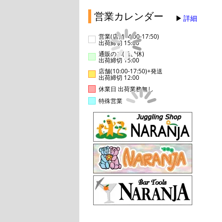
営業カレンダー
詳細
営業(店舗14:00-17:50)
出荷締切 15:00
通販のみ(店舗休)
出荷締切 15:00
店舗(10:00-17:50)+発送
出荷締切 12:00
休業日 出荷業務無し
特殊営業