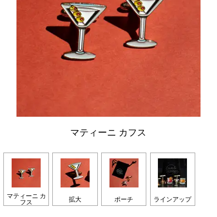
マティーニ カフス
マティーニ カ
拡大
ポーチ
ラインアップ
フス