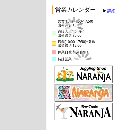
営業カレンダー
詳細
営業(店舗14:00-17:50)
出荷締切 15:00
通販のみ(店舗休)
出荷締切 15:00
店舗(10:00-17:50)+発送
出荷締切 12:00
休業日 出荷業務無し
特殊営業