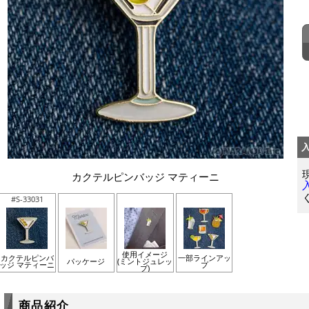
カクテルピンバッジ マティーニ
#S-33031
使用イメージ
カクテルピンバ
一部ラインアッ
パッケージ
(ミントジュレッ
ッジ マティーニ
プ
プ)
商品紹介