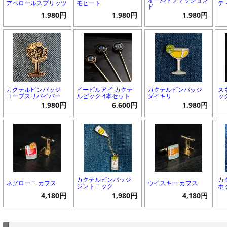
アペロールスプリッツ
モヒート
テ
ド
1,980円
1,980円
1,980円
カクテルピンバッジ
イービルアイ カクテ
カクテルピンバッジ
ス
コープスリバイバー
ルピック 4本セット
ダイキリ
ッ
1,980円
6,600円
1,980円
カクテルピンバッジ
カ
ネグローニ カフス
ウイスキー カフス
ジントニック
ホ
4,180円
1,980円
4,180円