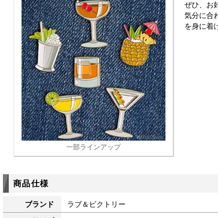
ぜひ、お
気分に合
を身に着
一部ラインアップ
商品仕様
ブランド
ラブ＆ビクトリー