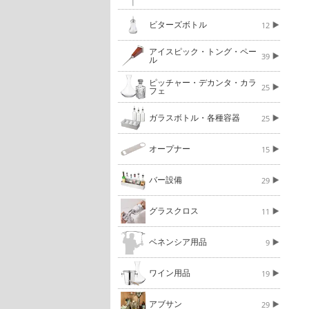
ビターズボトル
12
アイスピック・トング・ペー
39
ル
ピッチャー・デカンタ・カラ
25
フェ
ガラスボトル・各種容器
25
オープナー
15
バー設備
29
グラスクロス
11
ベネンシア用品
9
ワイン用品
19
アブサン
29