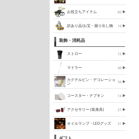
お役立ちアイテム
60
訳あり品/お宝・掘り出し物
19
装飾・消耗品
ストロー
15
マドラー
49
カクテルピン・デコレーショ
34
ン
コースター・ナプキン
14
アクセサリー (装身具)
27
オイルランプ・LEDグッズ
31
ギフト