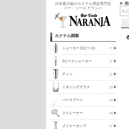
通
日本最大級のカクテル用品専門店
バー・ツール ナランハ
カクテル調製
シェーカー (3ピース)
71
2ピースシェーカー
31
ティン
22
ミキシンググラス
29
バースプーン
63
ストレーナー
49
メジャーカップ
57