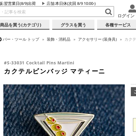
販:翌営業日(8/9)出荷
店舗
:本日休(次回 8/9 10:00-)
ログイン
商品を買う(カテゴリ)
グラスを買う
各種サービス
バー・ツール
トップ
装飾・消耗品
アクセサリー (装身具)
カクテ
バー・ツール
トップ
ギフト
ギフト向け各種アイテム
カクテルピ
#S-33031 Cocktail Pins Martini
カクテルピンバッジ マティーニ