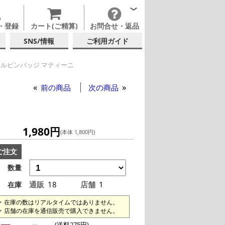
・登録
カート(ご精算)
お問合せ・返品
SNS/情報
ご利用ガイド
ルピンバッジ マティーニ
ンバッジ マティーニ
前の商品
次の商品
1,980円
(本体 1,800円)
ご注文
数量
通販
18
店舗
1
在庫
在庫の数はリアルタイムではありません。
店舗の在庫を通信販売で購入できません。
(送料275円)