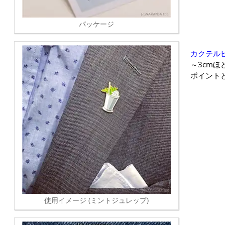
パッケージ
カクテル
～3cm
ポイント
使用イメージ (ミントジュレップ)