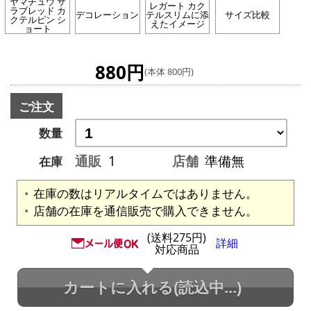
ヤマチュウ サ
レガート カク
ラブレッド カ
デコレーション
テルスリムに添
サイズ比較
クテルピン シ
えたイメージ
ョート
880円
(本体 800円)
ご注文
数量
通販
1
店舗
準備無
在庫
在庫の数はリアルタイムではありません。
店舗の在庫を通信販売で購入できません。
(送料275円)
詳細
対応商品
カートに入れる
(読込中...)