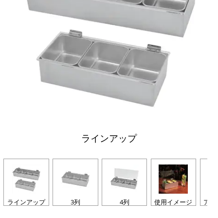
ラインアップ
ラインアップ
3列
4列
使用イメージ
アイ