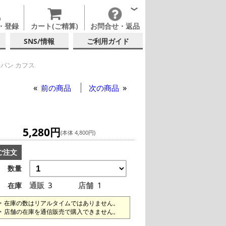
・登録
カート(ご精算)
お問合せ・返品
SNS/情報
ご利用ガイド
パン カフス
 カフス
前の商品
次の商品
5,280円
(本体 4,800円)
ご注文
数量
通販
3
店舗
1
在庫
在庫の数はリアルタイムではありません。
店舗の在庫を通信販売で購入できません。