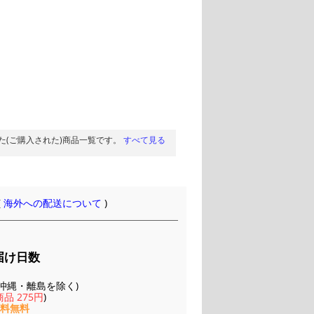
た(ご購入された)商品一覧です。
すべて見る
(
海外への配送について
)
届け日数
(※沖縄・離島を除く)
品 275円
)
送料無料