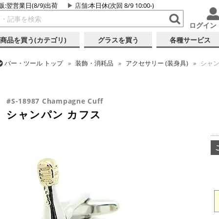
販:翌営業日(8/9)出荷
店舗
:本日休(次回 8/9 10:00-)
ログイン
商品を買う(カテゴリ)
グラスを買う
各種サービス
バー・ツール
トップ
装飾・消耗品
アクセサリー (装身具)
シャン
バー・ツール
トップ
ギフト
ギフト向け各種アイテム
シャンパン
#S-18987 Champagne Cuff
シャンパン カフス