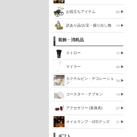
お役立ちアイテム
60
訳あり品/お宝・掘り出し物
19
装飾・消耗品
ストロー
15
マドラー
49
カクテルピン・デコレーショ
34
ン
コースター・ナプキン
14
アクセサリー (装身具)
27
オイルランプ・LEDグッズ
31
ギフト