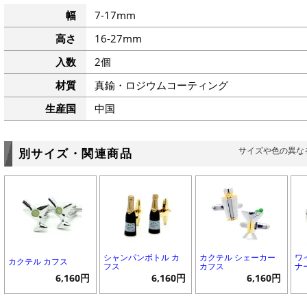
幅
7-17mm
高さ
16-27mm
入数
2個
材質
真鍮・ロジウムコーティング
生産国
中国
サイズや色の異な
別サイズ・関連商品
シャンパンボトル カ
カクテル シェーカー
ワ
カクテル カフス
フス
カフス
ナ
6,160円
6,160円
6,160円