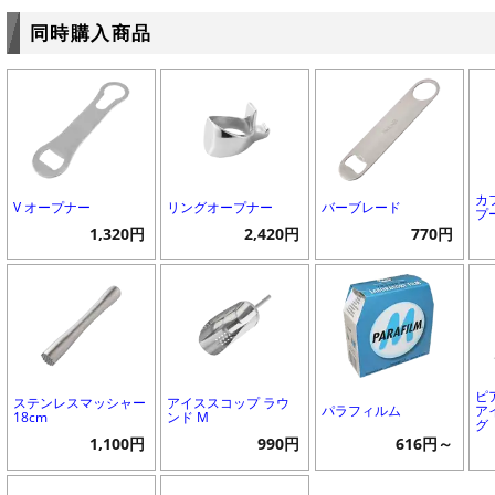
同時購入商品
カ
V オープナー
リングオープナー
バーブレード
プ
1,320円
2,420円
770円
ピ
ステンレスマッシャー
アイススコップ ラウ
パラフィルム
ア
18cm
ンド M
グ
1,100円
990円
616円～