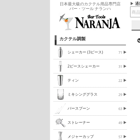
通
日本最大級のカクテル用品専門店
バー・ツール ナランハ
カクテル調製
シェーカー (3ピース)
71
2ピースシェーカー
31
ティン
22
ミキシンググラス
29
バースプーン
63
ストレーナー
49
メジャーカップ
57