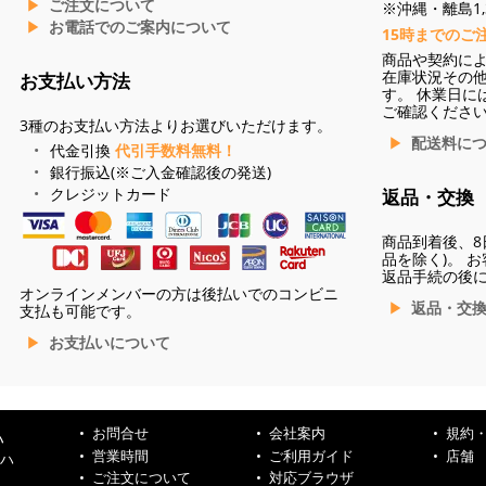
ご注文について
※沖縄・離島1,3
お電話でのご案内について
15時までのご
商品や契約に
在庫状況その
お支払い方法
す。 休業日に
ご確認くださ
3種のお支払い方法よりお選びいただけます。
配送料に
代金引換
代引手数料無料！
銀行振込(※ご入金確認後の発送)
クレジットカード
返品・交換
商品到着後、8
品を除く)。 
返品手続の後
オンラインメンバーの方は後払いでのコンビニ
返品・交
支払も可能です。
お支払いについて
お問合せ
会社案内
規約
ハ
営業時間
ご利用ガイド
店舗
ンハ
ご注文について
対応ブラウザ