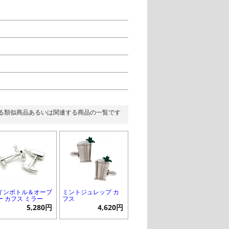
る類似商品あるいは関連する商品の一覧です
インボトル＆オープ
ミントジュレップ カ
ー カフス ミラー
フス
5,280円
4,620円