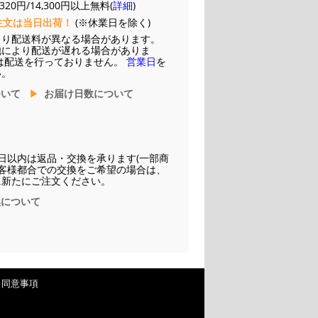
20円/14,300円以上無料(
詳細
)
注文は当日出荷！
(※休業日を除く)
より配送料が異なる場合があります。
他により配送が遅れる場合がありま
は配送を行っておりません。
営業日
を
い。
ついて
お届け日数について
日以内は返品・交換を承ります(一部商
お客様都合での交換をご希望の場合は、
に新たにご注文ください。
換について
・同意事項