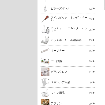
ビターズボトル
12
アイスピック・トング・ペー
39
ル
ピッチャー・デカンタ・カラ
25
フェ
ガラスボトル・各種容器
25
オープナー
15
バー設備
29
グラスクロス
11
ベネンシア用品
9
ワイン用品
19
アブサン
29