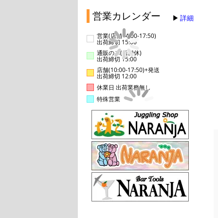
営業カレンダー
詳細
営業(店舗14:00-17:50)
出荷締切 15:00
通販のみ(店舗休)
出荷締切 15:00
店舗(10:00-17:50)+発送
出荷締切 12:00
休業日 出荷業務無し
特殊営業