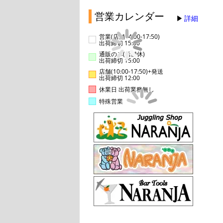
営業カレンダー
詳細
営業(店舗14:00-17:50)
出荷締切 15:00
通販のみ(店舗休)
出荷締切 15:00
店舗(10:00-17:50)+発送
出荷締切 12:00
休業日 出荷業務無し
特殊営業