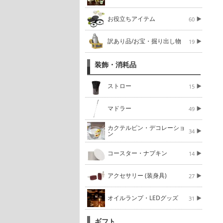
お役立ちアイテム
60
訳あり品/お宝・掘り出し物
19
装飾・消耗品
ストロー
15
マドラー
49
カクテルピン・デコレーショ
34
ン
コースター・ナプキン
14
アクセサリー (装身具)
27
オイルランプ・LEDグッズ
31
ギフト