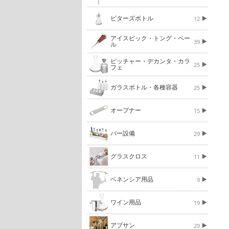
ビターズボトル
12
アイスピック・トング・ペー
39
ル
ピッチャー・デカンタ・カラ
25
フェ
ガラスボトル・各種容器
25
オープナー
15
バー設備
29
グラスクロス
11
ベネンシア用品
9
ワイン用品
19
アブサン
29