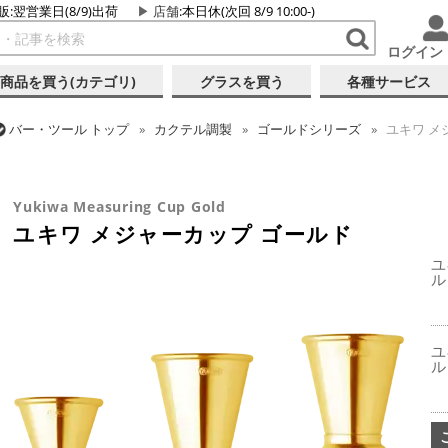
販:翌営業日(8/9)出荷
店舗
:本日休(次回 8/9 10:00-)
ログイン
商品を買う(カテゴリ)
グラスを買う
各種サービス
バー・ツール
トップ
カクテル調製
ゴールドシリーズ
ユキワ メ
バー・ツール
トップ
カクテル調製
メジャーカップ
ユキワ メジ
Yukiwa Measuring Cup Gold
ユキワ メジャーカップ ゴールド
ユ
ル
ユ
ル