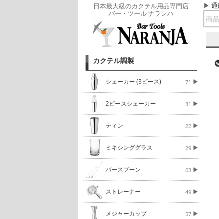
通
日本最大級のカクテル用品専門店
バー・ツール ナランハ
カクテル調製
シェーカー (3ピース)
71
2ピースシェーカー
31
ティン
22
ミキシンググラス
29
バースプーン
63
ストレーナー
49
メジャーカップ
57