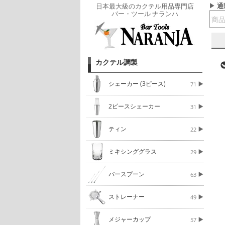
通
日本最大級のカクテル用品専門店
バー・ツール ナランハ
カクテル調製
シェーカー (3ピース)
71
2ピースシェーカー
31
ティン
22
ミキシンググラス
29
バースプーン
63
ストレーナー
49
メジャーカップ
57