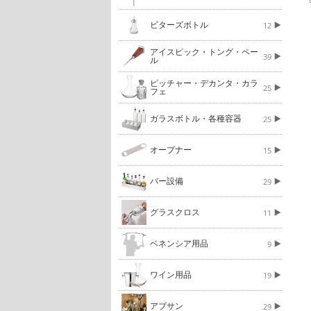
ビターズボトル
12
アイスピック・トング・ペー
39
ル
ピッチャー・デカンタ・カラ
25
フェ
ガラスボトル・各種容器
25
オープナー
15
バー設備
29
グラスクロス
11
ベネンシア用品
9
ワイン用品
19
アブサン
29