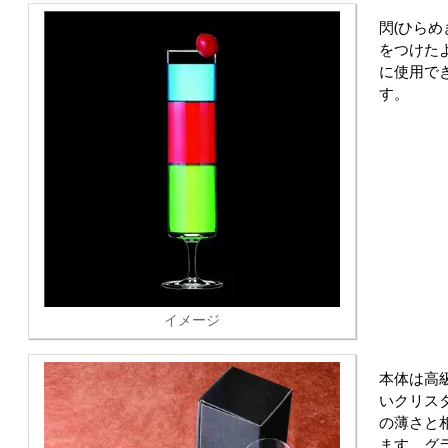
閃(ひら
をつけた
に使用で
す。
イメージ
本体は高
いクリス
の薄さと
ます。グ