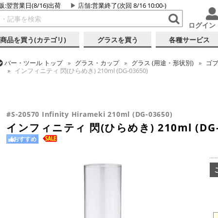
販:翌営業日(8/16)出荷
店舗
:営業終了(次回 8/16 10:00-)
ログイン
商品を買う(カテゴリ)
グラスを買う
各種サービス
バー・ツール
トップ
グラス・カップ
グラス (用途・形状別)
ゴ
インフィニティ 閃(ひらめき) 210ml (DG-03650)
バー・ツール
トップ
グラス・カップ
グラス (用途・形状別)
カク
バー・ツール
トップ
グラス・カップ
グラス (ブランド別)
その
バー・ツール
トップ
グラス・カップ
グラス (用途・形状別)
カク
インフィニティ 閃(ひらめき) 210ml (DG-03650)
インフィニティ 閃(ひらめき) 210ml (DG-03650)
インフィニティ 閃(ひらめき) 210ml (DG-03650)
#S-20570 Infinity Hirameki 210ml (DG-03650)
インフィニティ 閃(ひらめき) 210ml (DG-0
おすすめ