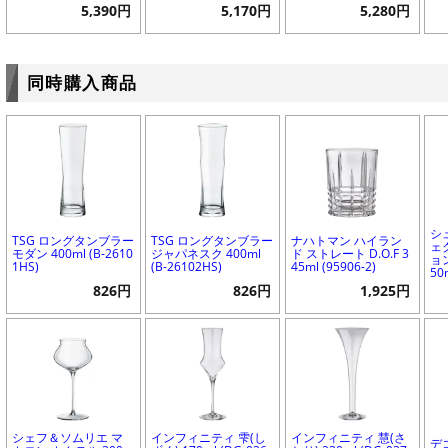
5,390円
5,170円
5,280円
同時購入商品
シ
TSG ロングタンブラー
TSG ロングタンブラー
ナハトマン ハイラン
ェ
モダン 400ml (B-2610
ジャパネスク 400ml
ド ストレート D.O.F 3
ョ
1HS)
(B-26102HS)
45ml (95906-2)
50
826円
826円
1,925円
シェフ＆ソムリエ マ
インフィニティ 雫(し
インフィニティ 慧(さ
デ