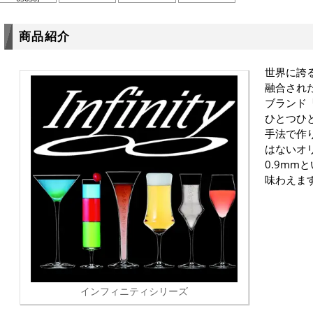
商品紹介
世界に誇
融合され
ブランド
ひとつひ
手法で作
はないオ
0.9mm
味わえま
インフィニティシリーズ