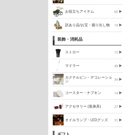
お役立ちアイテム
60
訳あり品/お宝・掘り出し物
19
装飾・消耗品
ストロー
15
マドラー
49
カクテルピン・デコレーショ
34
ン
コースター・ナプキン
14
アクセサリー (装身具)
27
オイルランプ・LEDグッズ
31
ギフト