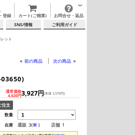
・登録
カート(ご精算)
お問合せ・返品
SNS/情報
ご利用ガイド
ブレット
テルグラス (200ml以上)
他ブランド
テルグラス (全サイズ)
前の商品
次の商品
3650)
通常価格
3,927円
(本体 3,570円)
4,620円
ご注文
数量
通販
3(
※
)
店舗
1
在庫