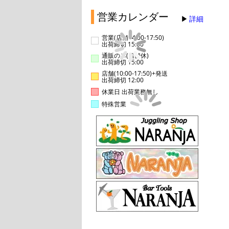
営業カレンダー
詳細
営業(店舗14:00-17:50)
出荷締切 15:00
通販のみ(店舗休)
出荷締切 15:00
店舗(10:00-17:50)+発送
出荷締切 12:00
休業日 出荷業務無し
特殊営業